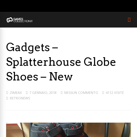
Gadgets –
Splatterhouse Globe
Shoes – New
ZIMEAX
7 GENNAIO, 2018
NESSUN COMMENTO
4112 VISITE
RETRONEWS