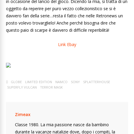
in occasione del lancio del gioco. Dicendo la mia, si tratta di un
oggetto da reperire per puro vezzo collezionistico se si è
davvero fan della serie…resta il fatto che nelle Retronews un
posto volevo trovarglielo! Anche perché bisogna dire che
questo paio di scarpe è davvero di difficile reperibilità!
Link Ebay
GLOBE
LIMITED EDITION
NAMCO
SONY
SPLATTERHOUSE
SUPERFLY VULCAN
TERROR MASK
Zimeax
Classe 1980. La mia passione nasce da bambino
durante la vacanze natalizie dove, dopo i compiti, la