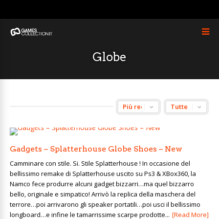
Globe
Gadgets – Splatterhouse Globe Shoes – New
Camminare con stile. Si. Stile Splatterhouse ! In occasione del
bellissimo remake di Splatterhouse uscito su Ps3 & XBox360, la
Namco fece produrre alcuni gadget bizzarri…ma quel bizzarro
bello, originale e simpatico! Arrivò la replica della maschera del
terrore…poi arrivarono gli speaker portatili…poi usci il bellissimo
longboard…e infine le tamarrissime scarpe prodotte...
[Read More]