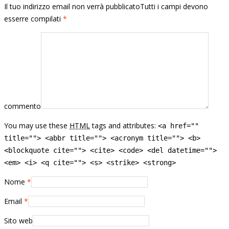
Il tuo indirizzo email non verrà pubblicatoTutti i campi devono
esserre compilati
*
commento
You may use these
HTML
tags and attributes:
<a href=""
title=""> <abbr title=""> <acronym title=""> <b>
<blockquote cite=""> <cite> <code> <del datetime="">
<em> <i> <q cite=""> <s> <strike> <strong>
Nome
*
Email
*
Sito web