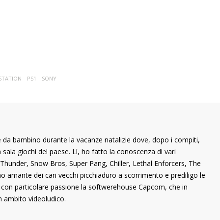
STATION
PS1
SONY
 da bambino durante la vacanze natalizie dove, dopo i compiti,
ala giochi del paese. Lì, ho fatto la conoscenza di vari
ng Thunder, Snow Bros, Super Pang, Chiller, Lethal Enforcers, The
ono amante dei cari vecchi picchiaduro a scorrimento e prediligo le
o con particolare passione la softwerehouse Capcom, che in
n ambito videoludico.