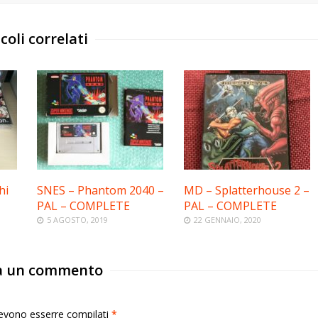
coli correlati
hi
SNES – Phantom 2040 –
MD – Splatterhouse 2 –
PAL – COMPLETE
PAL – COMPLETE
5 AGOSTO, 2019
22 GENNAIO, 2020
a un commento
 devono esserre compilati
*