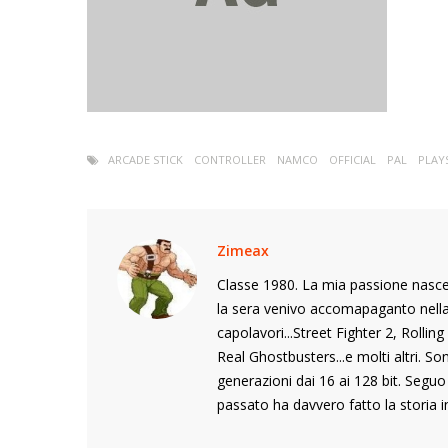
ARCADE STICK
CONTROLLER
NAMCO
OFFICIAL
PAL
PLAY
Zimeax
Classe 1980. La mia passione nasce
la sera venivo accomapaganto nella s
capolavori...Street Fighter 2, Rolli
Real Ghostbusters...e molti altri. S
generazioni dai 16 ai 128 bit. Segu
passato ha davvero fatto la storia i