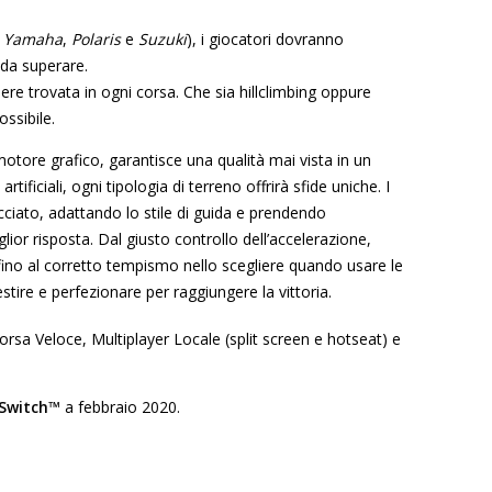
,
Yamaha
,
Polaris
e
Suzuki
), i giocatori dovranno
i da superare.
ere trovata in ogni corsa. Che sia hillclimbing oppure
ssibile.
motore grafico, garantisce una qualità mai vista in un
ificiali, ogni tipologia di terreno offrirà sfide uniche. I
cciato, adattando lo stile di guida e prendendo
ior risposta. Dal giusto controllo dell’accelerazione,
 fino al corretto tempismo nello scegliere quando usare le
stire e perfezionare per raggiungere la vittoria.
orsa Veloce, Multiplayer Locale (split screen e hotseat) e
Switch
™
a febbraio 2020.