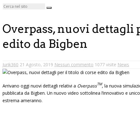
Overpass, nuovi dettagli p
edito da Bigben
Jurik360
21 Agosto, 2019
Nessun commento
1077 visite
News
TM
Arrivano oggi nuovi dettagli relativi a
Overpass
, la nuova simulaz
pubblicata da Bigben. Un nuovo video sottolinea l’innovativo e unico
estrema ameranno.