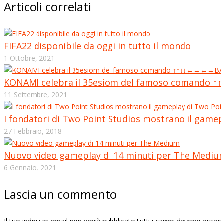
Articoli correlati
FIFA22 disponibile da oggi in tutto il mondo
1 Ottobre, 2021
KONAMI celebra il 35esiom del famoso comand
11 Settembre, 2021
I fondatori di Two Point Studios mostrano il gamep
27 Febbraio, 2018
Nuovo video gameplay di 14 minuti per The Medi
6 Gennaio, 2021
Lascia un commento
Il tuo indirizzo email non verrà pubblicatoTutti i campi devono esse