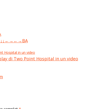
o ↑↑↓↓←→←→BA
lay di Two Point Hospital in un video
um
rre compilati
*