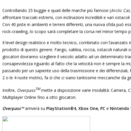
Controllando 25 buggie e quad delle marche più famose (
Arctic Cat
affrontare tracciati estremi, con inclinazioni incredibili e vari ostacol
Con 40 piste in ambienti e terreni differenti, una nuova sfida può ess
rock-crawling, lo scopo sarà completare la corsa nel minor tempo po
Il level design realistico e molto tecnico, combinato con l’avanzato 
prodotto di questo genere. Fango, sabbia, roccia, ostacoli naturali o art
giocatori dovranno scegliere il veicolo adatto ad un determinato tra
consapevolezza riguardo al fatto che la velocità non è sempre la migl
passando per un sapiente uso della trasmissione e dei differenziali,
2 o le 4 ruote motrici, fa sì che ci siano tantissime meccaniche da ge
TM
Inoltre,
Overpass
mette a disposizione varie modalità: Carriera, C
Multiplayer Online fino a otto giocatori.
Overpass™
arriverà su
PlayStation®4, Xbox One, PC
e
Nintendo 