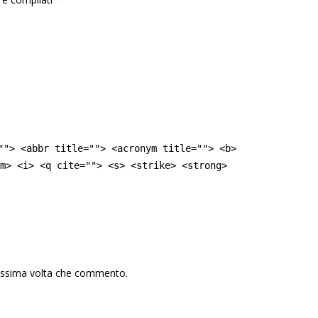
""> <abbr title=""> <acronym title=""> <b>
m> <i> <q cite=""> <s> <strike> <strong>
rossima volta che commento.