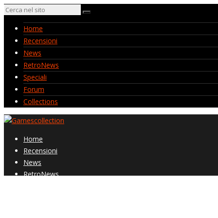
Home
Recensioni
News
RetroNews
Speciali
Forum
Collections
Home
Recensioni
News
RetroNews
Speciali
Forum
Collections