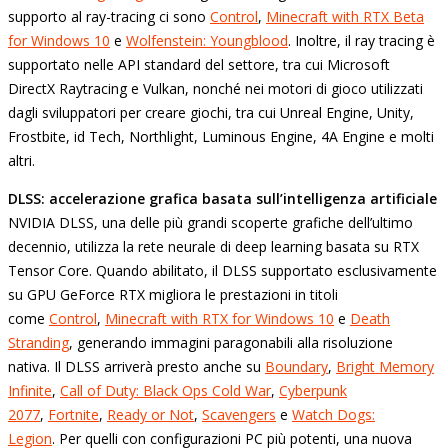
supporto al ray-tracing ci sono
Control
,
Minecraft with RTX Beta
for Windows 10
e
Wolfenstein: Youngblood
. Inoltre, il ray tracing è
supportato nelle API standard del settore, tra cui Microsoft
DirectX Raytracing e Vulkan, nonché nei motori di gioco utilizzati
dagli sviluppatori per creare giochi, tra cui Unreal Engine, Unity,
Frostbite, id Tech, Northlight, Luminous Engine, 4A Engine e molti
altri.
DLSS: accelerazione grafica basata sull’intelligenza artificiale
NVIDIA DLSS, una delle più grandi scoperte grafiche dell’ultimo
decennio, utilizza la rete neurale di deep learning basata su RTX
Tensor Core. Quando abilitato, il DLSS supportato esclusivamente
su GPU GeForce RTX migliora le prestazioni in titoli
come
Control
,
Minecraft with RTX for Windows 10
e
Death
Stranding
, generando immagini paragonabili alla risoluzione
nativa. Il DLSS arriverà presto anche su
Boundary
,
Bright Memory
Infinite
,
Call of Duty: Black Ops Cold War
,
Cyberpunk
2077
,
Fortnite
,
Ready or Not
,
Scavengers
e
Watch Dogs:
Legion
. Per quelli con configurazioni PC più potenti, una nuova