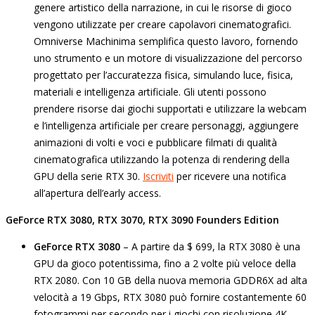
genere artistico della narrazione, in cui le risorse di gioco
vengono utilizzate per creare capolavori cinematografici.
Omniverse Machinima semplifica questo lavoro, fornendo
uno strumento e un motore di visualizzazione del percorso
progettato per l’accuratezza fisica, simulando luce, fisica,
materiali e intelligenza artificiale. Gli utenti possono
prendere risorse dai giochi supportati e utilizzare la webcam
e l’intelligenza artificiale per creare personaggi, aggiungere
animazioni di volti e voci e pubblicare filmati di qualità
cinematografica utilizzando la potenza di rendering della
GPU della serie RTX 30.
Iscriviti
per ricevere una notifica
all’apertura dell’early access.
GeForce RTX 3080, RTX 3070, RTX 3090 Founders Edition
GeForce RTX 3080
– A partire da $ 699, la RTX 3080 è una
GPU da gioco potentissima, fino a 2 volte più veloce della
RTX 2080. Con 10 GB della nuova memoria GDDR6X ad alta
velocità a 19 Gbps, RTX 3080 può fornire costantemente 60
fotogrammi per secondo per i giochi con risoluzione 4K.