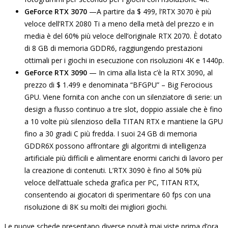
GeForce RTX 3070
—A partire da $ 499, l’RTX 3070 è più
veloce dell’RTX 2080 Ti a meno della metà del prezzo e in
media è del 60% più veloce dell’originale RTX 2070. È dotato
di 8 GB di memoria GDDR6, raggiungendo prestazioni
ottimali per i giochi in esecuzione con risoluzioni 4K e 1440p.
GeForce RTX 3090
— In cima alla lista c’è la RTX 3090, al
prezzo di $ 1.499 e denominata “BFGPU” – Big Ferocious
GPU. Viene fornita con anche con un silenziatore di serie: un
design a flusso continuo a tre slot, doppio assiale che è fino
a 10 volte più silenzioso della TITAN RTX e mantiene la GPU
fino a 30 gradi C più fredda. I suoi 24 GB di memoria
GDDR6X possono affrontare gli algoritmi di intelligenza
artificiale più difficili e alimentare enormi carichi di lavoro per
la creazione di contenuti. L’RTX 3090 è fino al 50% più
veloce dell’attuale scheda grafica per PC, TITAN RTX,
consentendo ai giocatori di sperimentare 60 fps con una
risoluzione di 8K su molti dei migliori giochi.
Le nuove schede presentano diverse novità mai viste prima d’ora,