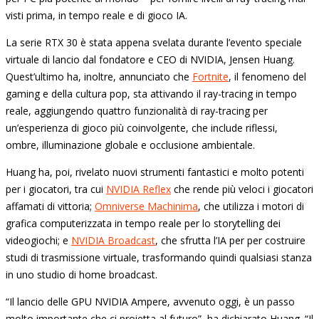
visti prima, in tempo reale e di gioco IA.
La serie RTX 30 è stata appena svelata durante l’evento speciale
virtuale di lancio dal fondatore e CEO di NVIDIA, Jensen Huang.
Quest’ultimo ha, inoltre, annunciato che
Fortnite
, il fenomeno del
gaming e della cultura pop, sta attivando il ray-tracing in tempo
reale, aggiungendo quattro funzionalità di ray-tracing per
un’esperienza di gioco più coinvolgente, che include riflessi,
ombre, illuminazione globale e occlusione ambientale.
Huang ha, poi, rivelato nuovi strumenti fantastici e molto potenti
per i giocatori, tra cui
NVIDIA Reflex
che rende più veloci i giocatori
affamati di vittoria;
Omniverse Machinima
, che utilizza i motori di
grafica computerizzata in tempo reale per lo storytelling dei
videogiochi; e
NVIDIA Broadcast
, che sfrutta l’IA per per costruire
studi di trasmissione virtuale, trasformando quindi qualsiasi stanza
in uno studio di home broadcast.
“Il lancio delle GPU NVIDIA Ampere, avvenuto oggi, è un passo
molto importante che ci proietta al futuro”, ha dichiarato Huang. “Il