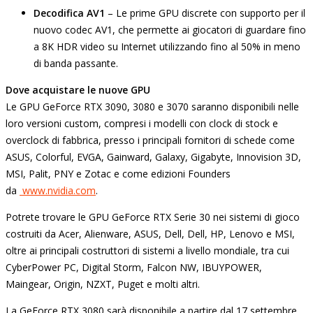
Decodifica AV1
– Le prime GPU discrete con supporto per il
nuovo codec AV1, che permette ai giocatori di guardare fino
a 8K HDR video su Internet utilizzando fino al 50% in meno
di banda passante.
Dove acquistare le nuove GPU
Le GPU GeForce RTX 3090, 3080 e 3070 saranno disponibili nelle
loro versioni custom, compresi i modelli con clock di stock e
overclock di fabbrica, presso i principali fornitori di schede come
ASUS, Colorful, EVGA, Gainward, Galaxy, Gigabyte, Innovision 3D,
MSI, Palit, PNY e Zotac e come edizioni Founders
da
www.nvidia.com
.
Potrete trovare le GPU GeForce RTX Serie 30 nei sistemi di gioco
costruiti da Acer, Alienware, ASUS, Dell, Dell, HP, Lenovo e MSI,
oltre ai principali costruttori di sistemi a livello mondiale, tra cui
CyberPower PC, Digital Storm, Falcon NW, IBUYPOWER,
Maingear, Origin, NZXT, Puget e molti altri.
La GeForce RTX 3080 sarà disponibile a partire dal 17 settembre,