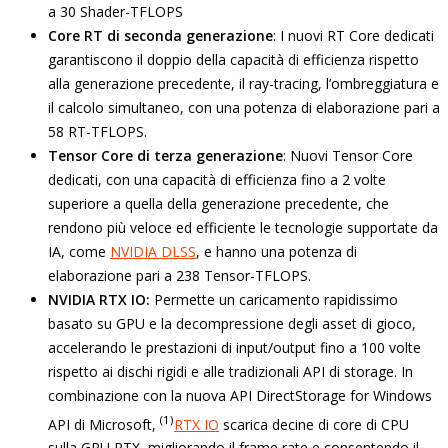
a 30 Shader-TFLOPS
Core RT di seconda generazione
: I nuovi RT Core dedicati
garantiscono il doppio della capacità di efficienza rispetto
alla generazione precedente, il ray-tracing, l’ombreggiatura e
il calcolo simultaneo, con una potenza di elaborazione pari a
58 RT-TFLOPS.
Tensor Core di terza generazione
: Nuovi Tensor Core
dedicati, con una capacità di efficienza fino a 2 volte
superiore a quella della generazione precedente, che
rendono più veloce ed efficiente le tecnologie supportate da
IA, come
NVIDIA DLSS
, e hanno una potenza di
elaborazione pari a 238 Tensor-TFLOPS.
NVIDIA RTX IO:
Permette un caricamento rapidissimo
basato su GPU e la decompressione degli asset di gioco,
accelerando le prestazioni di input/output fino a 100 volte
rispetto ai dischi rigidi e alle tradizionali API di storage. In
combinazione con la nuova API DirectStorage for Windows
(1)
API di Microsoft,
RTX IO
scarica decine di core di CPU
sulla GPU RTX, migliorando il frame rate e consentendo il