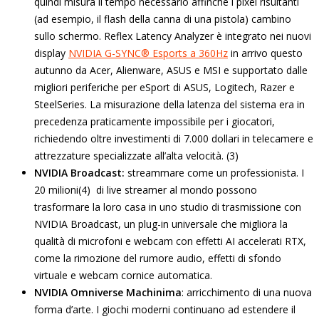
quindi misura il tempo necessario affinché i pixel risultanti
(ad esempio, il flash della canna di una pistola) cambino
sullo schermo. Reflex Latency Analyzer è integrato nei nuovi
display
NVIDIA G-SYNC® Esports a 360Hz
in arrivo questo
autunno da Acer, Alienware, ASUS e MSI e supportato dalle
migliori periferiche per eSport di ASUS, Logitech, Razer e
SteelSeries. La misurazione della latenza del sistema era in
precedenza praticamente impossibile per i giocatori,
richiedendo oltre investimenti di 7.000 dollari in telecamere e
attrezzature specializzate all’alta velocità. (3)
NVIDIA Broadcast:
streammare come un professionista. I
20 milioni(4) di live streamer al mondo possono
trasformare la loro casa in uno studio di trasmissione con
NVIDIA Broadcast, un plug-in universale che migliora la
qualità di microfoni e webcam con effetti AI accelerati RTX,
come la rimozione del rumore audio, effetti di sfondo
virtuale e webcam cornice automatica.
NVIDIA Omniverse Machinima
: arricchimento di una nuova
forma d’arte. I giochi moderni continuano ad estendere il