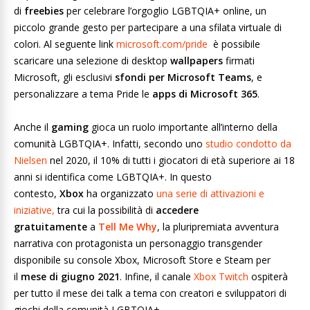
di
freebies
per celebrare l’orgoglio LGBTQIA+ online, un
piccolo grande gesto per partecipare a una sfilata virtuale di
colori. Al seguente link
microsoft.com/pride
è possibile
scaricare una selezione di desktop
wallpapers
firmati
Microsoft, gli esclusivi
sfondi per Microsoft Teams
, e
personalizzare a tema Pride le
apps di Microsoft 365
.
Anche il
gaming
gioca un ruolo importante all’interno della
comunità LGBTQIA+. Infatti, secondo uno
studio condotto da
Nielsen
nel 2020, il 10% di tutti i giocatori di età superiore ai 18
anni si identifica come LGBTQIA+. In questo
contesto,
Xbox
ha organizzato
una serie di attivazioni e
iniziative,
tra cui la possibilità di
accedere
gratuitamente
a
Tell Me Why
, la pluripremiata avventura
narrativa con protagonista un personaggio transgender
disponibile su console Xbox, Microsoft Store e Steam per
il
mese di giugno 2021
. Infine, il canale
Xbox Twitch
ospiterà
per tutto il mese dei talk a tema con creatori e sviluppatori di
giochi della comunità LGBTQIA+.