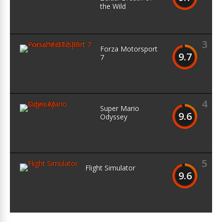
the Wild
3
Forza Motorsport
9.7
7
4
Super Mario
9.6
Odyssey
5
Flight Simulator
9.6