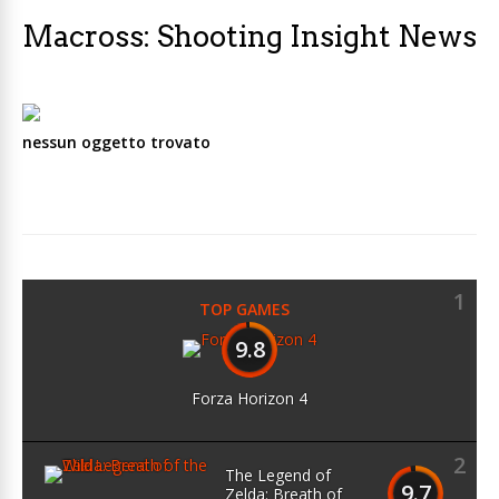
Macross: Shooting Insight News
nessun oggetto trovato
1
TOP GAMES
9.8
Forza Horizon 4
2
The Legend of
9.7
Zelda: Breath of