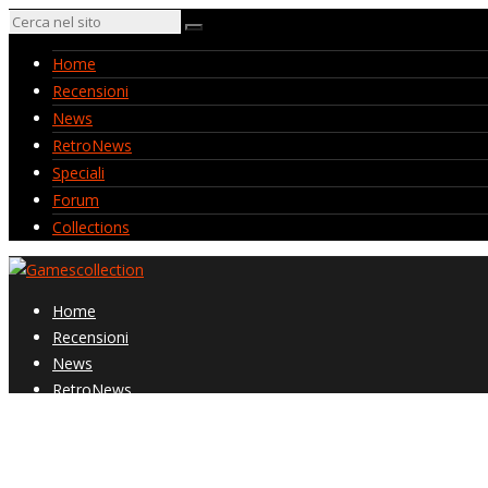
Home
Recensioni
News
RetroNews
Speciali
Forum
Collections
Home
Recensioni
News
RetroNews
Speciali
Forum
Collections