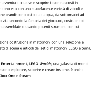
in avventure creative e scoprire tesori nascosti in
ndono vita con una stupefacente varietà di veicoli e
 che brandiscono pistole ad acqua, da sottomarini ad
o vita secondo la fantasia dei giocatori, costruendoli
eassemblate o usando potenti strumenti con cui
sizione costruzione in mattoncini con una selezione a
etti di scena e articoli dei set di mattoncini LEGO
a tema,
e Entertainment
,
LEGO
Worlds
, una galassia di mondi
 possono esplorare, scoprire e creare insieme, è anche
Xbox One
e
Steam
.