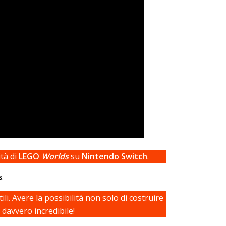
ità di
LEGO
Worlds
su
Nintendo Switch
.
s
.
ili. Avere la possibilità non solo di costruire
 davvero incredibile!