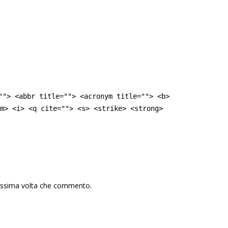
""> <abbr title=""> <acronym title=""> <b>
m> <i> <q cite=""> <s> <strike> <strong>
rossima volta che commento.