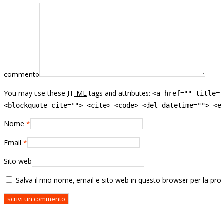
commento
You may use these
HTML
tags and attributes:
<a href="" title=
<blockquote cite=""> <cite> <code> <del datetime=""> <e
Nome
*
Email
*
Sito web
Salva il mio nome, email e sito web in questo browser per la p