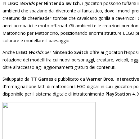
In
LEGO
Worlds
per
Nintendo Switch
, i giocatori possono tuffarsi 
ambienti che spaziano dal divertente al fantastico, dove i mondi pre
creature: da cheerleader zombie che cavalcano gorilla a cavernicoli
aerei acrobatici e moto off-road. Gli ambienti e le creazioni prendon
Mattoncino per Mattoncino, posizionando enormi strutture LEGO pr
colorare e modellare il paesaggio.
Anche
LEGO
Worlds
per
Nintendo Switch
offre ai giocatori l’Espo
rotazione dei modelli fra cui nuovi personaggi, creature, veicoli, ogg
oltre all’accesso agli aggiornamenti gratuiti dei contenuti.
Sviluppato da
TT Games
e pubblicato da
Warner Bros. Interactiv
d’immaginazione fatti di mattoncini LEGO
digitali in cui i giocatori
disponibile per il sistema digitale di intrattenimento
PlayStation 4
,