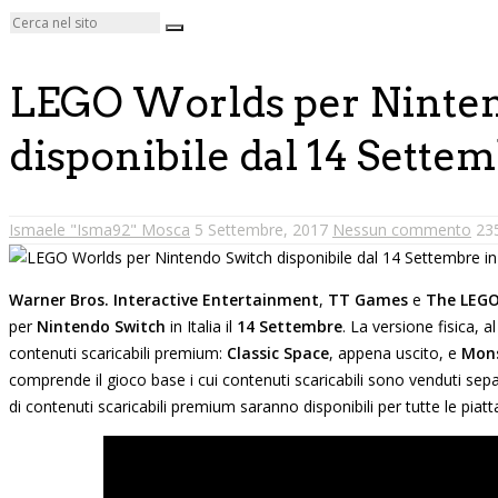
LEGO Worlds per Ninten
disponibile dal 14 Settemb
Ismaele "Isma92" Mosca
5 Settembre, 2017
Nessun commento
235
Warner Bros. Interactive Entertainment
,
TT Games
e
The LEG
per
Nintendo Switch
in Italia il
14 Settembre
. La versione fisica, 
contenuti scaricabili premium:
Classic Space
, appena uscito, e
Mons
comprende il gioco base i cui contenuti scaricabili sono venduti sep
di contenuti scaricabili premium saranno disponibili per tutte le piat