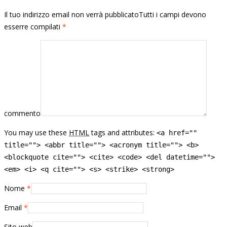
Il tuo indirizzo email non verrà pubblicatoTutti i campi devono
esserre compilati
*
commento
You may use these
HTML
tags and attributes:
<a href=""
title=""> <abbr title=""> <acronym title=""> <b>
<blockquote cite=""> <cite> <code> <del datetime="">
<em> <i> <q cite=""> <s> <strike> <strong>
Nome
*
Email
*
Sito web