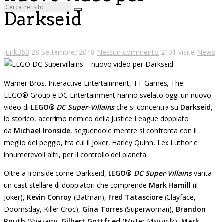
Darkseid
Jurik360
28 Settembre, 2018
Nessun commento
2101 visite
News
Warner Bros. Interactive Entertainment, TT Games, The
LEGO
®
Group e DC Entertainment hanno svelato oggi un nuovo
video di
LEGO®
DC Super-Villains
che si concentra su
Darkseid
,
lo storico, acerrimo nemico della Justice League doppiato
da
Michael Ironside
, seguendolo mentre si confronta con il
meglio del peggio, tra cui il Joker, Harley Quinn, Lex Luthor e
innumerevoli altri, per il controllo del pianeta.
Oltre a Ironside come Darkseid,
LEGO®
DC Super-Villains
vanta
un cast stellare di doppiatori che comprende
Mark Hamill
(il
Joker),
Kevin Conroy
(Batman),
Fred Tatasciore
(Clayface,
Doomsday, Killer Croc),
Gina Torres
(Superwoman),
Brandon
Routh
(Shazam),
Gilbert Gottfried
(Mister Mxyzptlk),
Mark