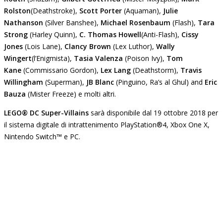
Rolston
(Deathstroke),
Scott Porter
(Aquaman),
Julie
Nathanson
(Silver Banshee),
Michael Rosenbaum
(Flash),
Tara
Strong
(Harley Quinn),
C. Thomas Howell
(Anti-Flash),
Cissy
Jones
(Lois Lane),
Clancy Brown
(Lex Luthor),
Wally
Wingert
(l’Enigmista),
Tasia Valenza
(Poison Ivy),
Tom
Kane
(Commissario Gordon),
Lex Lang
(Deathstorm),
Travis
Willingham
(Superman),
JB Blanc
(Pinguino, Ra’s al Ghul) and
Eric
Bauza
(Mister Freeze) e molti altri.
LEGO® DC Super-Villains
sarà disponibile dal 19 ottobre 2018 per
il sistema digitale di intrattenimento PlayStation®4, Xbox One X,
Nintendo Switch™ e PC.