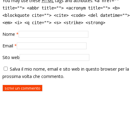
You may use these
HTML
tags and attributes:
<a href=""
title=""> <abbr title=""> <acronym title=""> <b>
<blockquote cite=""> <cite> <code> <del datetime="">
<em> <i> <q cite=""> <s> <strike> <strong>
Nome
*
Email
*
Sito web
Salva il mio nome, email e sito web in questo browser per la
prossima volta che commento.