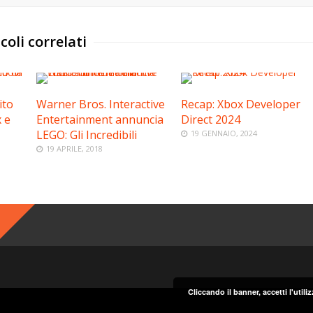
coli correlati
ito
Warner Bros. Interactive
Recap: Xbox Developer
 e
Entertainment annuncia
Direct 2024
LEGO: Gli Incredibili
19 GENNAIO, 2024
19 APRILE, 2018
Cliccando il banner, accetti l'util