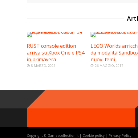
Arti
RUST console edition
LEGO Worlds arricch
arriva su Xbox One e PS4
da modalità Sandbox
in primavera
nuovi temi
8 MARZO, 2021
26 MAGGIO, 2017
Copyright © Gamescollection.it |
Cookie policy
|
Privacy Policy