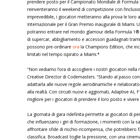
prendere posto per il Campionato Mondiale di Formula 
reinventeranno il weekend di competizione con l’inclusi
imprevedibile, i giocatori metteranno alla prova le loro
Internazionale per il Gran Premio inaugurale di Miami. Un
potranno entrare nel mondo glamour della Formula 1® co
di supercar, abbigliamento e accessori guadagnati tramite
possono pre-ordinare
ora
la Champions Edition, che incl
limitati nel tempo ispirato a Miami.*
“Non vediamo l’ora di accogliere i nostri giocatori nel
Creative Director di Codemasters. “Stando al passo con
adattarla alle nuove regole aerodinamiche e rielaborato 
alla realtà. Con circuiti nuovi e aggiornati, Adaptive A
migliore per i giocatori di prendere il loro posto e vivere 
La giornata di gara ridefinita permette ai giocatori di 
che influenzano i giri di formazione, i momenti con la s
affrontare sfide di rischio-ricompensa, che potrebbero far
classifica. Broadcast toglie la pressione, con una cinemat