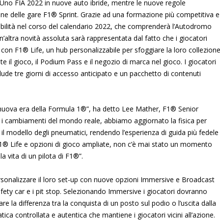
Uno FIA 2022 in nuove auto ibride, mentre le nuove regole
one delle gare F1® Sprint. Grazie ad una formazione più competitiva e
 abilità nel corso del calendario 2022, che comprenderà l’Autodromo
’altra novità assoluta sarà rappresentata dal fatto che i giocatori
n F1® Life, un hub personalizzabile per sfoggiare la loro collezion
 il gioco, il Podium Pass e il negozio di marca nel gioco. I giocatori
ude tre giorni di accesso anticipato e un pacchetto di contenuti
la nuova era della Formula 1®”, ha detto Lee Mather, F1® Senior
 i cambiamenti del mondo reale, abbiamo aggiornato la fisica per
il modello degli pneumatici, rendendo l’esperienza di guida più fedele
I, F1® Life e opzioni di gioco ampliate, non c’è mai stato un momento
la vita di un pilota di F1®”.
personalizzare il loro set-up con nuove opzioni Immersive e Broadcast
afety car e i pit stop. Selezionando Immersive i giocatori dovranno
e la differenza tra la conquista di un posto sul podio o l’uscita dalla
ica controllata e autentica che mantiene i giocatori vicini all’azione.