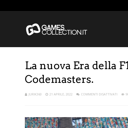
La nuova Era della F1
Codemasters.
JURIK360
21 APRILE, 2022
COMMENTI DISATTIVATI
9