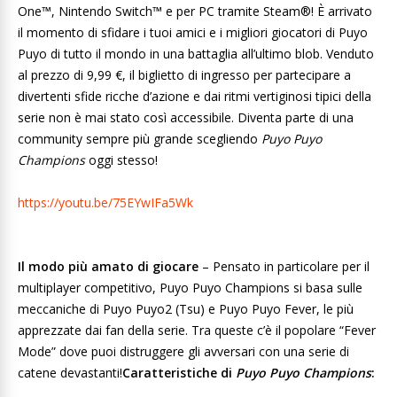
One™, Nintendo Switch™ e per PC tramite Steam®! È arrivato
il momento di sfidare i tuoi amici e i migliori giocatori di Puyo
Puyo di tutto il mondo in una battaglia all’ultimo blob. Venduto
al prezzo di 9,99 €, il biglietto di ingresso per partecipare a
divertenti sfide ricche d’azione e dai ritmi vertiginosi tipici della
serie non è mai stato così accessibile. Diventa parte di una
community sempre più grande scegliendo
Puyo Puyo
Champions
oggi stesso!
https://youtu.be/75EYwIFa5Wk
Il modo più amato di giocare
– Pensato in particolare per il
multiplayer competitivo, Puyo Puyo Champions si basa sulle
meccaniche di Puyo Puyo2 (Tsu) e Puyo Puyo Fever, le più
apprezzate dai fan della serie. Tra queste c’è il popolare “Fever
Mode” dove puoi distruggere gli avversari con una serie di
catene devastanti!
Caratteristiche di
Puyo Puyo Champions
: