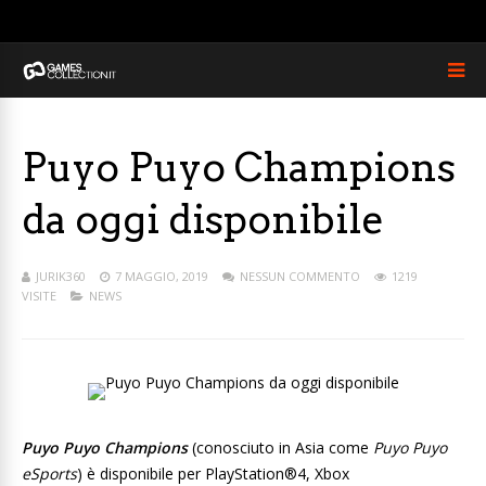
Puyo Puyo Champions
da oggi disponibile
JURIK360
7 MAGGIO, 2019
NESSUN COMMENTO
1219
VISITE
NEWS
Puyo Puyo Champions
(conosciuto in Asia come
Puyo Puyo
eSports
) è disponibile per PlayStation®4, Xbox