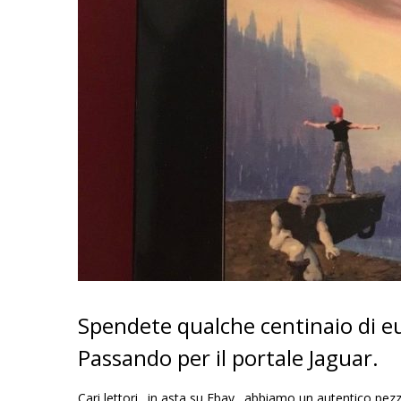
Spendete qualche centinaio di e
Passando per il portale Jaguar.
Cari lettori…in asta su Ebay…abbiamo un autentico pezz