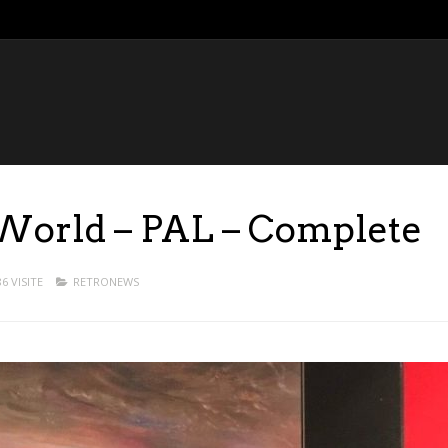
World – PAL – Complete
86 VISITE
RETRONEWS