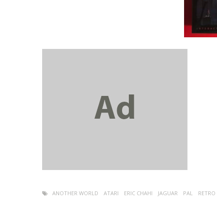
ANOTHER WORLD
ATARI
ERIC CHAHI
JAGUAR
PAL
RETRO