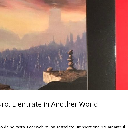
uro. E entrate in Another World.
o da novanta. Fedeweb mi ha segnalato un’inserzione riguardante il