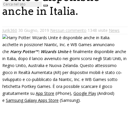
anche in Italia.
Jurik360
30 Giugno, 2019
Nessun commento
1348 visite
News
acchette in posizione! Niantic, Inc. e WB Games annunciano
che
Harry Potter™: Wizards Unite
è finalmente disponibile anche
in Italia, dopo il lancio avvenuto nei giorni scorsi negli Stati Uniti, in
Regno Unito, Australia e Nuova Zelanda. Questo attesissimo
gioco in Realtà Aumentata (AR) per dispositivi mobili è stato co-
sviluppato e co-pubblicato da Niantic, Inc. e WB Games sotto
l’etichetta Portkey Games. È ora possibile scaricare il gioco
gratuitamente su
App Store
(iPhone),
Google Play
(Android)
e
Samsung Galaxy Apps Store
(Samsung).