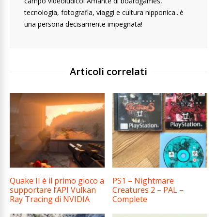
campo videoludico! Amante di boardgames,
tecnologia, fotografia, viaggi e cultura nipponica...è
una persona decisamente impegnata!
Articoli correlati
Quake II è il primo gioco a
PS1 – Nightmare
supportare l’API Vulkan
Creatures 2 – PAL –
Ray Tracing di NVIDIA
Complete