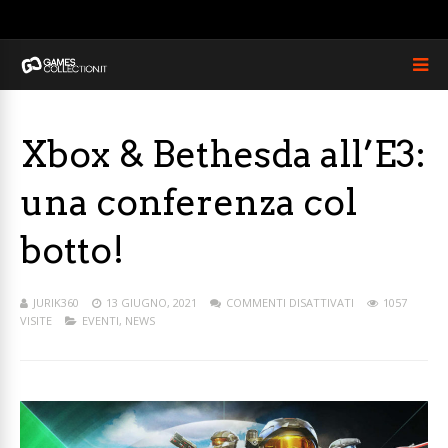
Xbox & Bethesda all’E3:
una conferenza col
botto!
JURIK360
13 GIUGNO, 2021
COMMENTI DISATTIVATI
1057
VISITE
EVENTI
,
NEWS