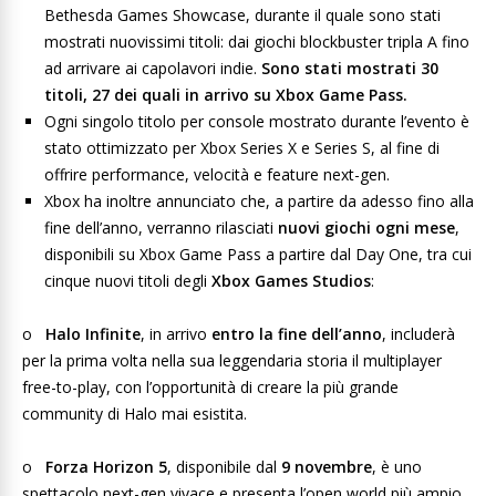
Bethesda Games Showcase, durante il quale sono stati
mostrati nuovissimi titoli: dai giochi blockbuster tripla A fino
ad arrivare ai capolavori indie.
Sono stati mostrati 30
titoli, 27 dei quali in arrivo su Xbox Game Pass.
Ogni singolo titolo per console mostrato durante l’evento è
stato ottimizzato per Xbox Series X e Series S, al fine di
offrire performance, velocità e feature next-gen.
Xbox ha inoltre annunciato che, a partire da adesso fino alla
fine dell’anno, verranno rilasciati
nuovi giochi ogni mese
,
disponibili su Xbox Game Pass a partire dal Day One,
tra cui
cinque nuovi titoli degli
Xbox Games Studios
:
o
Halo Infinite
, in arrivo
entro la fine dell’anno
, includerà
per la prima volta nella sua leggendaria storia il multiplayer
free-to-play, con l’opportunità di creare la più grande
community di Halo mai esistita.
o
Forza Horizon 5
, disponibile dal
9 novembre
, è uno
spettacolo next-gen vivace e presenta l’open world più ampio