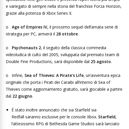
e variegato di sempre nella storia del franchise Forza Horizon,
grazie alla potenza di Xbox Series X.
o
Age of Empires IV,
il prossimo sequel dell’amata serie di
strategia per PC, arriverà il
28 ottobre
.
o
Psychonauts 2
, il seguito della classica commedia
videoludica di culto del 2005, sviluppata dal premiato team di
Double Fine Productions, sarà disponibile dal
25 agosto
.
o Infine,
Sea of Thieves: A Pirate’s Life
, un’avventura epica
originale che porta i Pirati dei Caraibi all’interno di Sea of
Thieves come aggiornamento gratuito, sarà giocabile a partire
dal
22 giugno
.
È stato inoltre annunciato che sia Starfield sia
Redfall
saranno esclusive per le console Xbox.
Starfield
,
l’attesissimo RPG di Bethesda Game Studios sarà lanciato