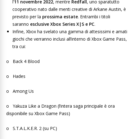
l’
11 novembre 2022
, mentre
Redfall
, uno sparatutto
cooperativo nato dalle menti creative di Arkane Austin, è
previsto per la
prossima estate
. Entrambi i titoli
saranno
esclusive Xbox Series X|S e PC
.
Infine, Xbox ha svelato una gamma di attesissimi e amati
giochi che verranno inclusi all’interno di Xbox Game Pass,
tra cui:
o Back 4 Blood
o Hades
o Among Us
o Yakuza Like a Dragon (l’intera saga principale è ora
disponibile su Xbox Game Pass)
o S.T.A.L.K.E.R. 2 (su PC)