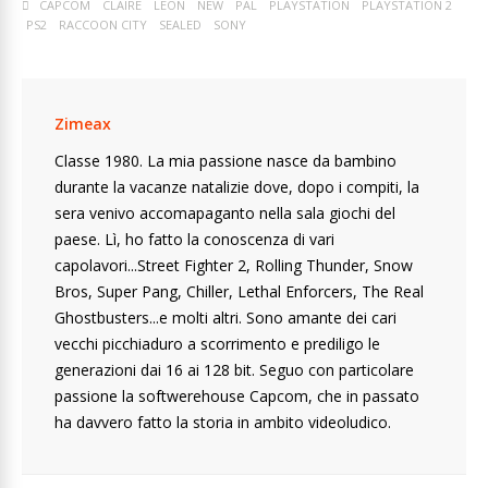
CAPCOM
CLAIRE
LEON
NEW
PAL
PLAYSTATION
PLAYSTATION 2
PS2
RACCOON CITY
SEALED
SONY
Zimeax
Classe 1980. La mia passione nasce da bambino
durante la vacanze natalizie dove, dopo i compiti, la
sera venivo accomapaganto nella sala giochi del
paese. Lì, ho fatto la conoscenza di vari
capolavori...Street Fighter 2, Rolling Thunder, Snow
Bros, Super Pang, Chiller, Lethal Enforcers, The Real
Ghostbusters...e molti altri. Sono amante dei cari
vecchi picchiaduro a scorrimento e prediligo le
generazioni dai 16 ai 128 bit. Seguo con particolare
passione la softwerehouse Capcom, che in passato
ha davvero fatto la storia in ambito videoludico.