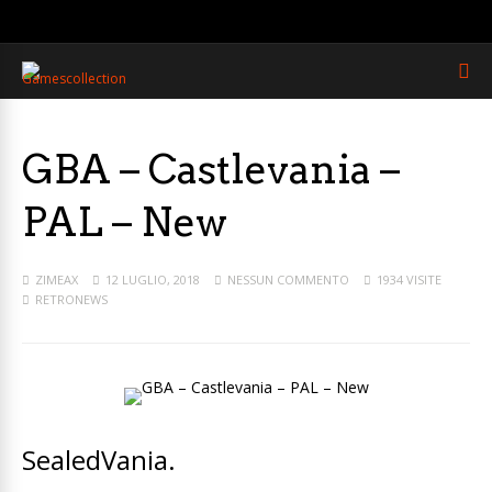
GBA – Castlevania –
PAL – New
ZIMEAX
12 LUGLIO, 2018
NESSUN COMMENTO
1934 VISITE
RETRONEWS
SealedVania.