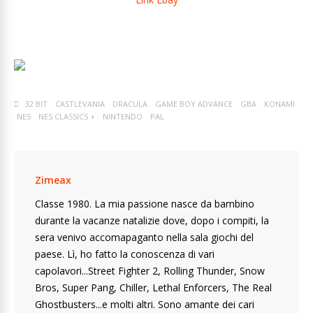
32 BIT
CASTLEVANIA
DRACULA
GAME BOY ADVANCE
GBA
KONAMI
NES
NES CLASSICS +
NINTENDO
PAL
Zimeax
Classe 1980. La mia passione nasce da bambino
durante la vacanze natalizie dove, dopo i compiti, la
sera venivo accomapaganto nella sala giochi del
paese. Lì, ho fatto la conoscenza di vari
capolavori...Street Fighter 2, Rolling Thunder, Snow
Bros, Super Pang, Chiller, Lethal Enforcers, The Real
Ghostbusters...e molti altri. Sono amante dei cari