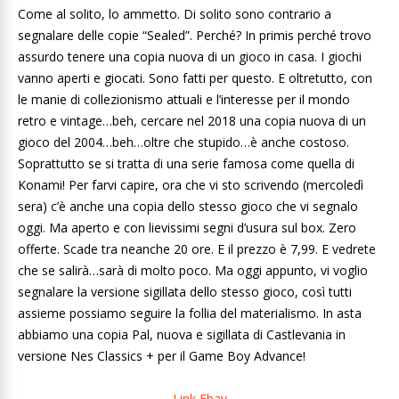
Come al solito, lo ammetto. Di solito sono contrario a
segnalare delle copie “Sealed”. Perché? In primis perché trovo
assurdo tenere una copia nuova di un gioco in casa. I giochi
vanno aperti e giocati. Sono fatti per questo. E oltretutto, con
le manie di collezionismo attuali e l’interesse per il mondo
retro e vintage…beh, cercare nel 2018 una copia nuova di un
gioco del 2004…beh…oltre che stupido…è anche costoso.
Soprattutto se si tratta di una serie famosa come quella di
Konami! Per farvi capire, ora che vi sto scrivendo (mercoledì
sera) c’è anche una copia dello stesso gioco che vi segnalo
oggi. Ma aperto e con lievissimi segni d’usura sul box. Zero
offerte. Scade tra neanche 20 ore. E il prezzo è 7,99. E vedrete
che se salirà…sarà di molto poco. Ma oggi appunto, vi voglio
segnalare la versione sigillata dello stesso gioco, così tutti
assieme possiamo seguire la follia del materialismo. In asta
abbiamo una copia Pal, nuova e sigillata di Castlevania in
versione Nes Classics + per il Game Boy Advance!
Link Ebay