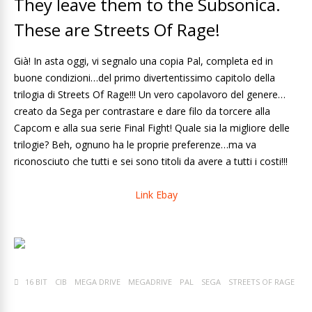
They leave them to the Subsonica.
These are Streets Of Rage!
Già! In asta oggi, vi segnalo una copia Pal, completa ed in
buone condizioni…del primo divertentissimo capitolo della
trilogia di Streets Of Rage!!! Un vero capolavoro del genere…
creato da Sega per contrastare e dare filo da torcere alla
Capcom e alla sua serie Final Fight! Quale sia la migliore delle
trilogie? Beh, ognuno ha le proprie preferenze…ma va
riconosciuto che tutti e sei sono titoli da avere a tutti i costi!!!
Link Ebay
16 BIT
CIB
MEGA DRIVE
MEGADRIVE
PAL
SEGA
STREETS OF RAGE