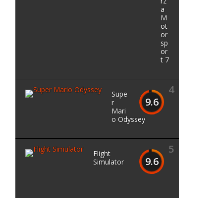
rz
a
M
ot
or
sp
or
t 7
4
Supe
9.6
r
Mari
o Odyssey
5
Flight
9.6
Simulator