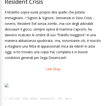
Resident Crisis
Il titoletto sopra vuole proprio dire quello che potete
immaginare…! Signori & Signore…benvenuti in Dino Crisis…
ovvero, Resident Evil senza zombi…ma con degli adorabili
dinosauri! Il gioco, sempre opera di mamma Capcom, ha
davvero ricalcato le ombre dl suo “fratello maggiore” in una
maniera abbastanza spudorata…ma, nonostante ciò, è riuscito
a ritagliarsi una fetta di appassionati mica da ridere! In asta
oggi, vi ho trovato una copia Pal, completa e in buone
condizioni generali per Sega Dreamcast!
Link Ebay
CAPCOM
DINO CRISIS
DREAMCAST
PAL
SEGA