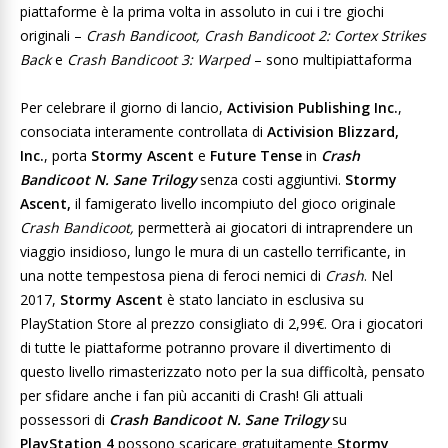
piattaforme è la prima volta in assoluto in cui i tre giochi
originali –
Crash Bandicoot,
Crash Bandicoot 2: Cortex Strikes
Back
e
Crash Bandicoot 3: Warped
– sono multipiattaforma
Per celebrare il giorno di lancio,
Activision Publishing Inc.
,
consociata interamente controllata di
Activision Blizzard,
Inc.
, porta
Stormy Ascent
e
Future Tense
in
Crash
Bandicoot N. Sane Trilogy
senza costi aggiuntivi.
Stormy
Ascent,
il famigerato livello incompiuto del gioco originale
Crash Bandicoot,
permetterà ai giocatori di intraprendere un
viaggio insidioso, lungo le mura di un castello terrificante, in
una notte tempestosa piena di feroci nemici di
Crash
. Nel
2017,
Stormy Ascent
è stato lanciato in esclusiva su
PlayStation Store al prezzo consigliato di 2,99€. Ora i giocatori
di tutte le piattaforme potranno provare il divertimento di
questo livello rimasterizzato noto per la sua difficoltà, pensato
per sfidare anche i fan più accaniti di Crash! Gli attuali
possessori di
Crash Bandicoot N. Sane Trilogy
su
PlayStation 4
possono scaricare gratuitamente
Stormy