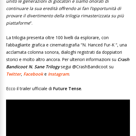
unito le generazioni di giocatori e siamo onorati di
continuare la sua eredità offrendo ai fan l’opportunità di
provare il divertimento della trilogia rimasterizzata su più
piattaforme
“.
La trilogia presenta oltre 100 livelli da esplorare, con
l’abbagliante grafica e cinematografia “N. Hanced Fur-K “, una
acclamata colonna sonora, dialoghi registrati da doppiatori
storici e molto altro ancora. Per ulteriori informazioni su
Crash
Bandicoot N. Sane Trilogy
segui @CrashBandicoot su
Twitter
,
Facebook
e
Instagram
.
Ecco il trailer ufficiale di
Future Tense
.