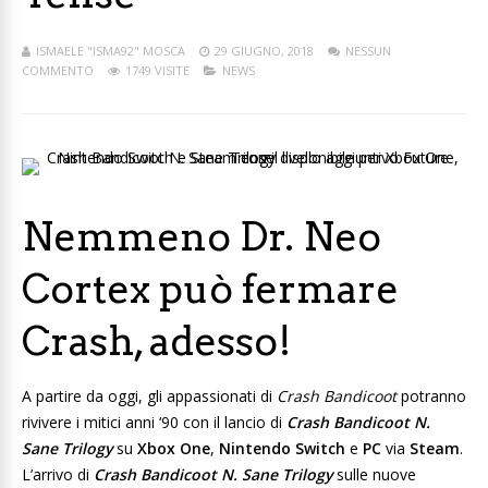
ISMAELE "ISMA92" MOSCA
29 GIUGNO, 2018
NESSUN
COMMENTO
1749 VISITE
NEWS
Nemmeno Dr. Neo
Cortex può fermare
Crash, adesso!
A partire da oggi, gli appassionati di
Crash Bandicoot
potranno
rivivere i mitici anni ‘90 con il lancio di
Crash Bandicoot N.
Sane Trilogy
su
Xbox One
,
Nintendo Switch
e
PC
via
Steam
.
L’arrivo di
Crash Bandicoot N. Sane Trilogy
sulle nuove