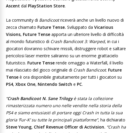
Ascent
dal
PlayStation Store
.
La community di
Bandicoot
riceverà anche un livello nuovo di
zecca chiamato
Future Tense.
Sviluppato da
Vicarious
Visions
,
Future Tense
apporta un ulteriore livello di difficoltà
al mondo futuristico di
Crash Bandicoot 3: Warped
, in cui i
giocatori dovranno schivare missili, distruggere robot e saltare
pericolosi laser mentre saliranno su un enorme grattacielo
futuristico.
Future Tense
rende omaggio a Waterfall, il livello
mai rilasciato del gioco originale di
Crash Bandicoot
.
Future
Tense
è ora disponibile gratuitamente per tutti i giocatori su
PS4
,
Xbox One
,
Nintendo Switch
e
PC
.
“
Crash Bandicoot N. Sane Trilogy
è stata la collezione
rimasterizzata numero uno nelle vendite nella storia della
PS4 e siamo entusiasti di portare oggi Crash in tutta la sua
gloria ‘Fur-K’ su tutte le principali piattaforme”,
ha dichiarato
Steve Young
,
Chief Revenue Officer di Activision
. “Crash ha