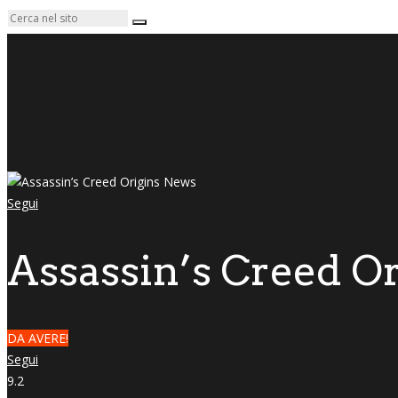
Segui
Assassin’s Creed Or
DA AVERE!
Segui
9.2