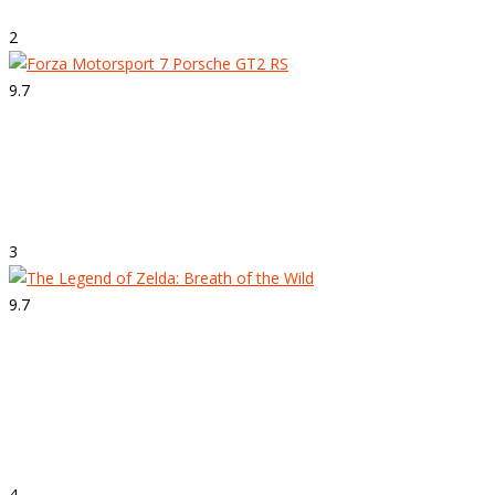
2
9.7
Strepitoso
Forza Motorsport 7
3
9.7
Strepitoso
The Legend of Zelda: Breath of the
Wild
4