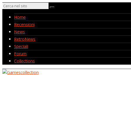
Home
Recensioni
News
RetroNews
Speciali
Forum
Collections
Home
Recensioni
News
RetroNews
Speciali
Forum
Collections