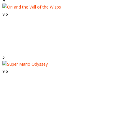
9.6
Strepitoso
Ori and the Will of the Wisps
5
9.6
Strepitoso
Super Mario Odyssey