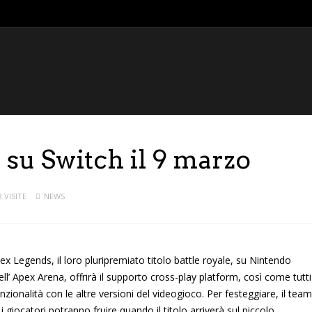
su Switch il 9 marzo
8 VISITE
NEWS
 Legends, il loro pluripremiato titolo battle royale, su Nintendo
ll’ Apex Arena, offrirà il supporto cross-play platform, così come tutti
unzionalità con le altre versioni del videogioco. Per festeggiare, il team
i giocatori potranno fruire quando il titolo arriverà sul piccolo