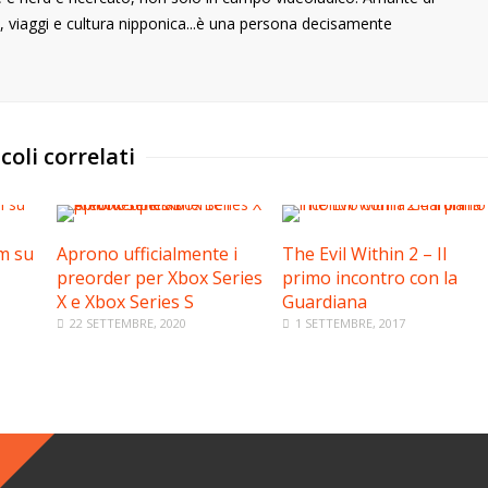
 viaggi e cultura nipponica...è una persona decisamente
coli correlati
m su
Aprono ufficialmente i
The Evil Within 2 – Il
preorder per Xbox Series
primo incontro con la
X e Xbox Series S
Guardiana
22 SETTEMBRE, 2020
1 SETTEMBRE, 2017