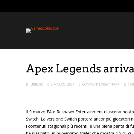
Apex Legends arriva 
JURIK360
2 MARZO, 2021
COMMENTI DISATTIVATI
134
Il 9 marzo EA e Respawn Entertainment rilasceranno Apex
Switch. La versione Switch porterà ancor più giocatori ne
i contenuti stagionali più recenti, e una piena parità di f
ha rilasciato un nuovissimo trailer che mostra ciò di cui 