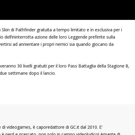
a Skin di Pathfinder gratuita a tempo limitato e in esclusiva per i
o dell’ininterrotta azione delle loro Leggende preferite sulla
ivertirsi ad annientare i propri nemici sia quando giocano da
eranno 30 livelli gratuiti per il loro Pass Battaglia della Stagione 8,
 due settimane dopo il lancio.
di videogames, è caporedattore di GC.it dal 2010. E'
he è nerd e ricercato, non solo in campo videoludico! Amante di