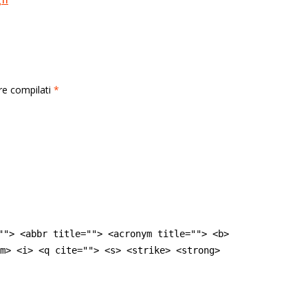
rre compilati
*
""> <abbr title=""> <acronym title=""> <b>
m> <i> <q cite=""> <s> <strike> <strong>