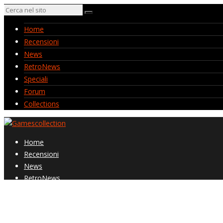
Home
Recensioni
News
RetroNews
Speciali
Forum
Collections
Home
Recensioni
News
RetroNews
Speciali
Forum
Collections