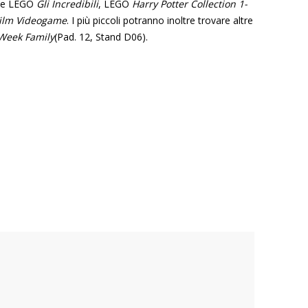
come LEGO
Gli Incredibili
, LEGO
Harry Potter Collection 1-
Film Videogame
. I più piccoli potranno inoltre trovare altre
Week Family
(Pad. 12, Stand D06).