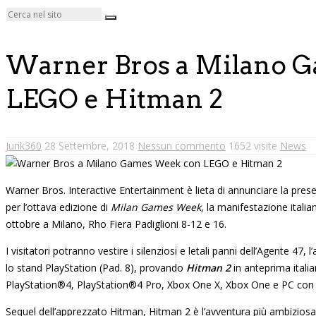
Warner Bros a Milano 
LEGO e Hitman 2
Jurik360
28 Settembre, 2018
Nessun commento
1652 visite
News
Warner Bros. Interactive Entertainment è lieta di annunciare la pres
per l’ottava edizione di
Milan Games Week
, la manifestazione italia
ottobre a Milano, Rho Fiera Padiglioni 8-12 e 16.
I visitatori potranno vestire i silenziosi e letali panni dell’Agente 47
lo stand PlayStation (Pad. 8), provando
Hitman 2
in anteprima italia
PlayStation®4, PlayStation®4 Pro, Xbox One X, Xbox One e PC con
Sequel dell’apprezzato Hitman, Hitman 2 è l’avventura più ambiziosa 