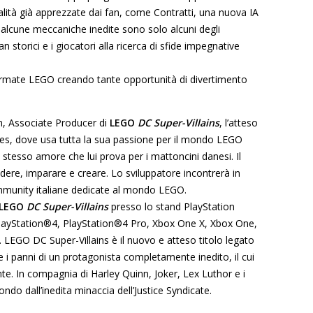
dalità già apprezzate dai fan, come Contratti, una nuova IA
di alcune meccaniche inedite sono solo alcuni degli
n storici e i giocatori alla ricerca di sfide impegnative
 firmate LEGO creando tante opportunità di divertimento
n, Associate Producer di
LEGO
DC Super-Villains
, l’atteso
mes, dove usa tutta la sua passione per il mondo LEGO
o stesso amore che lui prova per i mattoncini danesi. Il
ridere, imparare e creare. Lo sviluppatore incontrerà in
 community italiane dedicate al mondo LEGO.
LEGO
DC Super-Villains
presso lo stand PlayStation
su PlayStation®4, PlayStation®4 Pro, Xbox One X, Xbox One,
EGO DC Super-Villains è il nuovo e atteso titolo legato
e i panni di un protagonista completamente inedito, il cui
te. In compagnia di Harley Quinn, Joker, Lex Luthor e i
ondo dall’inedita minaccia dell’Justice Syndicate.