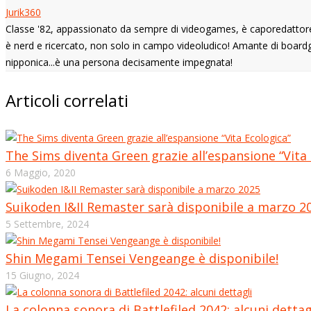
Jurik360
Classe '82, appassionato da sempre di videogames, è caporedattore di
è nerd e ricercato, non solo in campo videoludico! Amante di boardg
nipponica...è una persona decisamente impegnata!
Articoli correlati
The Sims diventa Green grazie all’espansione “Vita 
6 Maggio, 2020
Suikoden I&II Remaster sarà disponibile a marzo 2
5 Settembre, 2024
Shin Megami Tensei Vengeange è disponibile!
15 Giugno, 2024
La colonna sonora di Battlefiled 2042: alcuni dettag