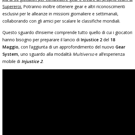
Supereroi.
Potranno inoltre ottenere gear e altri riconoscimenti
esclusivi per le alleanze in missioni giornaliere e settimanali,
collaborando con gli amici per scalare le classifiche mondiali.
Questo sguardo d’insieme comprende tutto quello di cui i giocatori
hanno bisogno per preparare il lancio di
Injustice 2
del
18
Maggio
, con l’aggiunta di un approfondimento del nuovo
Gear
System
, uno sguardo alla modalità
Multiverso
e all’esperienza
mobile di
Injustice 2
.