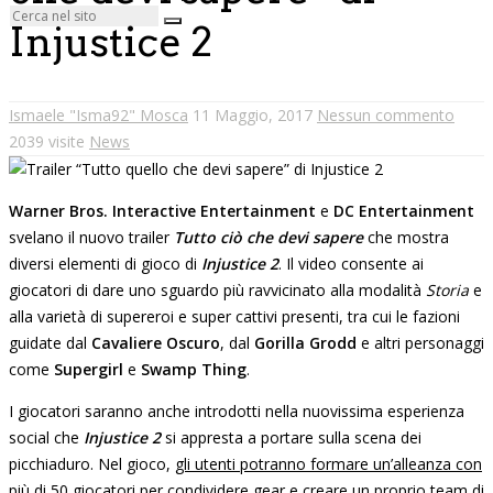
Injustice 2
Ismaele "Isma92" Mosca
11 Maggio, 2017
Nessun commento
2039 visite
News
Warner Bros. Interactive Entertainment
e
DC Entertainment
svelano il nuovo trailer
Tutto ciò che devi sapere
che mostra
diversi elementi di gioco di
Injustice 2
. Il video consente ai
giocatori di dare uno sguardo più ravvicinato alla modalità
Storia
e
alla varietà di supereroi e super cattivi presenti, tra cui le fazioni
guidate dal
Cavaliere Oscuro
, dal
Gorilla Grodd
e altri personaggi
come
Supergirl
e
Swamp Thing
.
I giocatori saranno anche introdotti nella nuovissima esperienza
social che
Injustice 2
si appresta a portare sulla scena dei
picchiaduro. Nel gioco,
gli utenti potranno formare un’alleanza con
più di 50 giocatori per condividere gear e creare un proprio team di