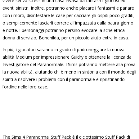
vivere senza stress in una casa invasa da fantasmi giocosi ed
eventi sinistri. Inoltre, potranno anche placare i fantasmi e parlare
con i morti, disinfestare le case per cacciare gli ospiti poco graditi,
o semplicemente lasciarli correre all’impazzata dalla paura giorno
e notte. I personaggi potranno persino evocare la scheletrica
donna di servizio, Bonehilda, per un piccolo aiuto extra in casa.
In più, i giocatori saranno in grado di padroneggiare la nuova
abilità Medium per impressionare Guidry e ottenere la licenza da
Investigatore del Paranormale. I Sims potranno mettere alla prova
la nuova abilità, aiutando chi è meno in sintonia con il mondo degli
spiriti a risolvere i problemi con il paranormale e ripristinando
l’ordine nelle loro case.
The Sims 4 Paranormal Stuff Pack è il diciottesimo Stuff Pack di