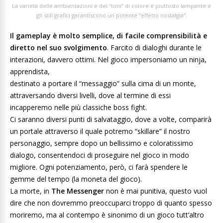
La varietà delle ambientazioni e dei “toni” di colore è piuttosto lampante e
gli stili grafici garantiscono un potente “effetto nostalgia”.
Il gameplay è molto semplice, di facile comprensibilità e
diretto nel suo svolgimento
. Farcito di dialoghi durante le
interazioni, davvero ottimi. Nel gioco impersoniamo un ninja,
apprendista,
destinato a portare il “messaggio” sulla cima di un monte,
attraversando diversi livelli, dove al termine di essi
incapperemo nelle più classiche boss fight.
Ci saranno diversi punti di salvataggio, dove a volte, comparirà
un portale attraverso il quale potremo “skillare” il nostro
personaggio, sempre dopo un bellissimo e coloratissimo
dialogo, consentendoci di proseguire nel gioco in modo
migliore. Ogni potenziamento, però, ci farà spendere le
gemme del tempo (la moneta del gioco).
La morte, in
The Messenger
non è mai punitiva, questo vuol
dire che non dovremmo preoccuparci troppo di quanto spesso
moriremo, ma al contempo è sinonimo di un gioco tutt’altro