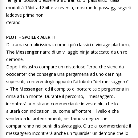
“enigmi” possono essere affrontati solo “passando” dalla
modalità 16bit ad 8bit e viceversa, mostrando passaggi segreti
laddove prima non
c’erano.
PLOT – SPOILER ALERT!
Di trama semplicissima, come i più classici e vintage platform,
The Messenger
narra di un villaggio ninja attaccato da un re
demone.
Dopo il disastro compare un misterioso “eroe che viene da
occidente” che consegna una pergamena ad uno dei ninja
superstiti, conferendogli appunto l’attributo “del messaggero”
–
The Messenger
, ed il compito di portare tale pergamena in
cima ad un monte. Durante il percorso, il messaggero,
incontrerà uno strano commerciante in veste blu, che lo
aiuterà con indicazioni, su come affrontare il livello e che
venderà a lui potenziamenti, nei famosi negozi che
compariranno nei punti di salvataggio. Oltre al commerciante il
messaggero incontrerà anche un “quarble” un demone che lo