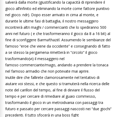
salverà dalla morte (giustificando la capacità di riprendere il
gioco all’infinito ed eliminando la morte come fattore punitivo
nel gioco. ndr). Dopo esser arrivato in cima al monte, e
durante le ultime fasi di battaglia, il nostro messaggero
incontrerà altri maghi / commercianti che lo spediranno 500
anni nel futuro ( e che trasformeranno il gioco da 8 a 16 bit) al
fine di sconfiggere Barma’thazël. Assumendo le sembianze del
famoso “eroe che viene da occidente” e consegnando di fatto
a se stesso la pergamena rimetterà in “circolo” il gioco
trasformando(vi) il messaggero nel
famoso commerciante/mago, andando a prendere la tonaca
nel famoso armadio che non potevate mai aprire.
Inutile dire che fallirete clamorosamente nel tentativo di
aiutare voi stessi, e che questo si tramuterà nella ricerca delle
note del carillon del tempo, al fine di deviare il flusso del
tempo e per cercare di rimediare al guaio commesso,
trasformando il gioco in un metroidvania con passaggi tra
futuro e passato per cercare passaggi nascosti nei “due giochi”
precedenti. Il tutto sfocerà in una boss fight