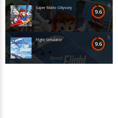
4
Super Mario Odyssey
9.6
5
Flight Simulator
9.6