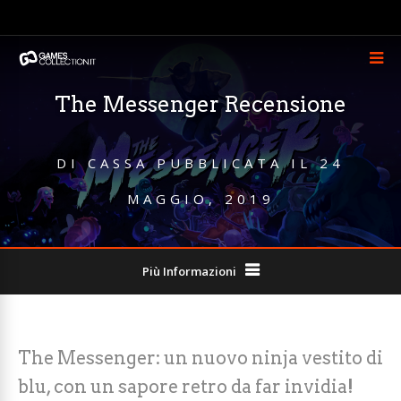
The Messenger Recensione
DI
CASSA
PUBBLICATA IL
24
MAGGIO, 2019
Più Informazioni
The Messenger: un nuovo ninja vestito di
blu, con un sapore retro da far invidia!