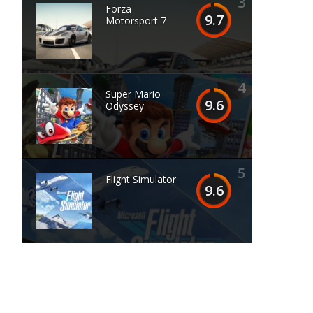
3
Forza
9.7
Motorsport 7
4
Super Mario
9.6
Odyssey
5
Flight Simulator
9.6