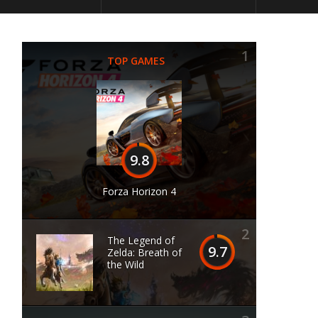
1
TOP GAMES
9.8
Forza Horizon 4
2
The Legend of
9.7
Zelda: Breath of
the Wild