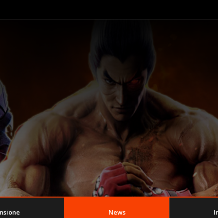
nsione
News
I