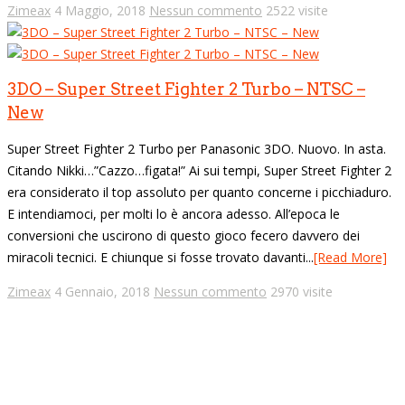
Zimeax
4 Maggio, 2018
Nessun commento
2522 visite
3DO – Super Street Fighter 2 Turbo – NTSC –
New
Super Street Fighter 2 Turbo per Panasonic 3DO. Nuovo. In asta.
Citando Nikki…”Cazzo…figata!” Ai sui tempi, Super Street Fighter 2
era considerato il top assoluto per quanto concerne i picchiaduro.
E intendiamoci, per molti lo è ancora adesso. All’epoca le
conversioni che uscirono di questo gioco fecero davvero dei
miracoli tecnici. E chiunque si fosse trovato davanti...
[Read More]
Zimeax
4 Gennaio, 2018
Nessun commento
2970 visite