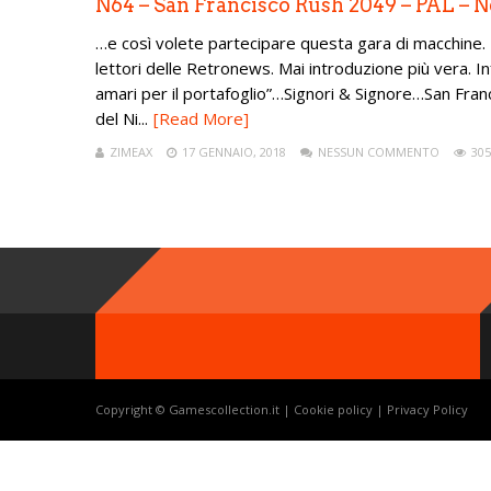
N64 – San Francisco Rush 2049 – PAL – 
…e così volete partecipare questa gara di macchine. 
lettori delle Retronews. Mai introduzione più vera. In
amari per il portafoglio”…Signori & Signore…San Fra
del Ni...
[Read More]
ZIMEAX
17 GENNAIO, 2018
NESSUN COMMENTO
305
Copyright © Gamescollection.it |
Cookie policy
|
Privacy Policy