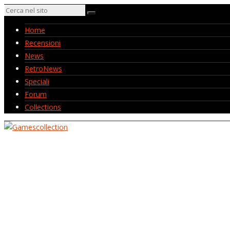
Home
Recensioni
News
RetroNews
Speciali
Forum
Collections
Home
Recensioni
News
RetroNews
Speciali
Forum
Collections