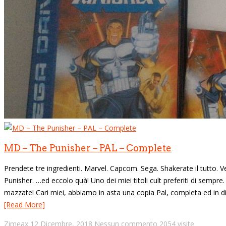
MD – The Punisher – PAL – Complete
Prendete tre ingredienti. Marvel. Capcom. Sega. Shakerate il tutto. 
Punisher. …ed eccolo quà! Uno dei miei titoli cult preferiti di sem
mazzate! Cari miei, abbiamo in asta una copia Pal, completa ed in disc
[Read More]
Zimeax
12 Dicembre, 2018
Nessun commento
2054 visite