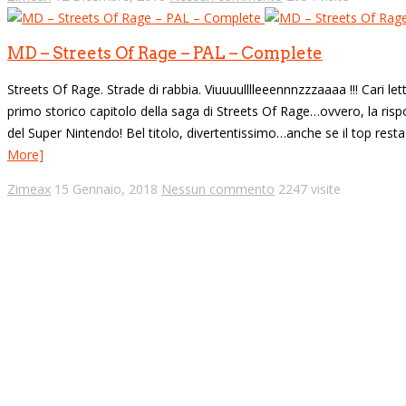
MD – Streets Of Rage – PAL – Complete
Streets Of Rage. Strade di rabbia. Viuuuulllleeennnzzzaaaa !!! Cari let
primo storico capitolo della saga di Streets Of Rage…ovvero, la rispos
del Super Nintendo! Bel titolo, divertentissimo…anche se il top rest
More]
Zimeax
15 Gennaio, 2018
Nessun commento
2247 visite