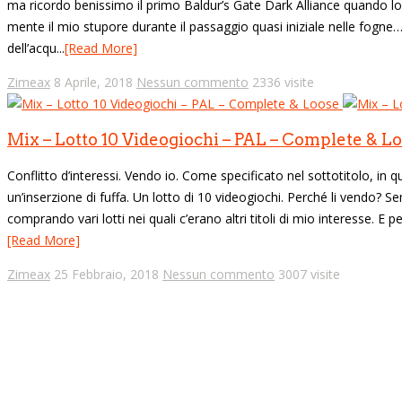
ma ricordo benissimo il primo Baldur’s Gate Dark Alliance quando lo g
mente il mio stupore durante il passaggio quasi iniziale nelle fogn
dell’acqu...
[Read More]
Zimeax
8 Aprile, 2018
Nessun commento
2336 visite
Mix – Lotto 10 Videogiochi – PAL – Complete & L
Conflitto d’interessi. Vendo io. Come specificato nel sottotitolo, in 
un’inserzione di fuffa. Un lotto di 10 videogiochi. Perché li vendo? Se
comprando vari lotti nei quali c’erano altri titoli di mio interesse. E
[Read More]
Zimeax
25 Febbraio, 2018
Nessun commento
3007 visite