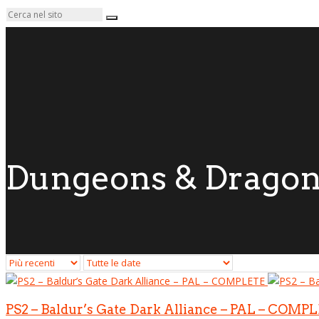
Dungeons & Drago
PS2 – Baldur’s Gate Dark Alliance – PAL – COMP