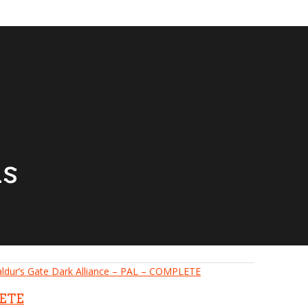
ns
LETE