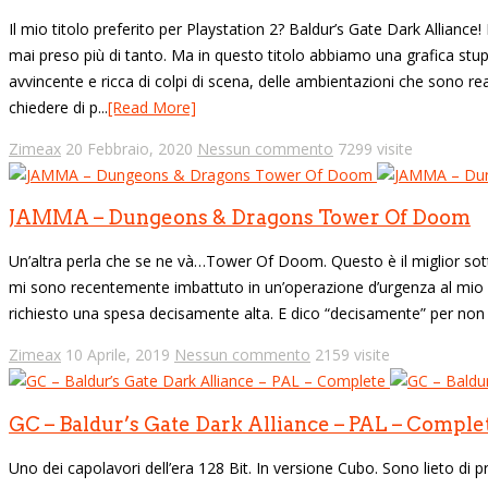
Il mio titolo preferito per Playstation 2? Baldur’s Gate Dark Alliance
mai preso più di tanto. Ma in questo titolo abbiamo una grafica stu
avvincente e ricca di colpi di scena, delle ambientazioni che sono 
chiedere di p...
[Read More]
Zimeax
20 Febbraio, 2020
Nessun commento
7299 visite
JAMMA – Dungeons & Dragons Tower Of Doom
Un’altra perla che se ne và…Tower Of Doom. Questo è il miglior sott
mi sono recentemente imbattuto in un’operazione d’urgenza al mio 
richiesto una spesa decisamente alta. E dico “decisamente” per non dir
Zimeax
10 Aprile, 2019
Nessun commento
2159 visite
GC – Baldur’s Gate Dark Alliance – PAL – Comple
Uno dei capolavori dell’era 128 Bit. In versione Cubo. Sono lieto di 