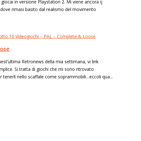
iocai in versione Playstation 2. Mi viene ancora ij
e…dove rimasi basito dal realismo del movimento
oose
quest’ultima Retronews della mia settimana, vi link
mplice. Si tratta di giochi che mi sono ritrovato
 per tenerli nello scaffale come soprammobili…eccoli qua...