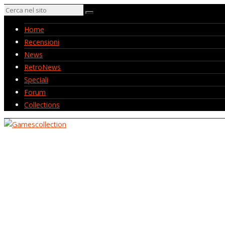
Home
Recensioni
News
RetroNews
Speciali
Forum
Collections
Home
Recensioni
News
RetroNews
Speciali
Forum
Collections