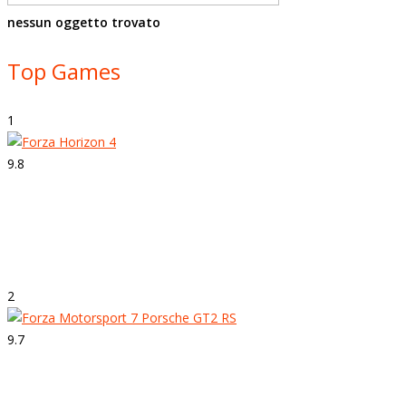
nessun oggetto trovato
Top Games
1
9.8
Strepitoso
Forza Horizon 4
2
9.7
Strepitoso