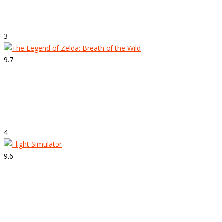
Forza Motorsport 7
3
9.7
Strepitoso
The Legend of Zelda: Breath of the Wild
4
9.6
Strepitoso
Flight Simulator