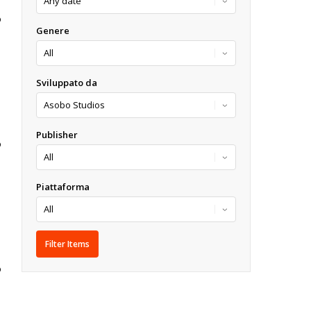
O
Genere
Sviluppato da
Publisher
O
Piattaforma
O