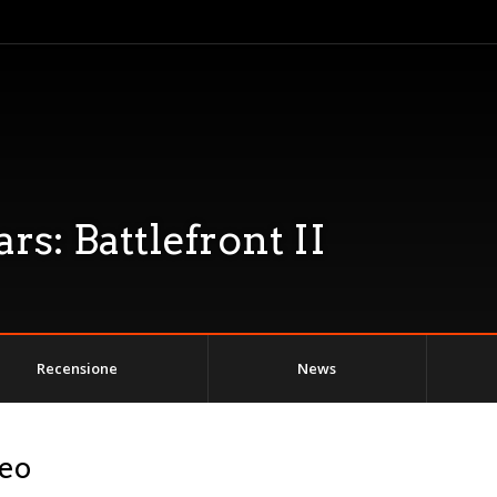
rs: Battlefront II
Recensione
News
deo