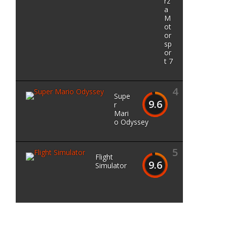
rz
a
M
ot
or
sp
or
t 7
4
Supe
9.6
r
Mari
o Odyssey
5
Flight
9.6
Simulator