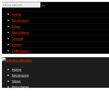
Home
Recensioni
News
RetroNews
Speciali
Forum
Collections
Home
Recensioni
News
RetroNews
Speciali
Forum
Collections