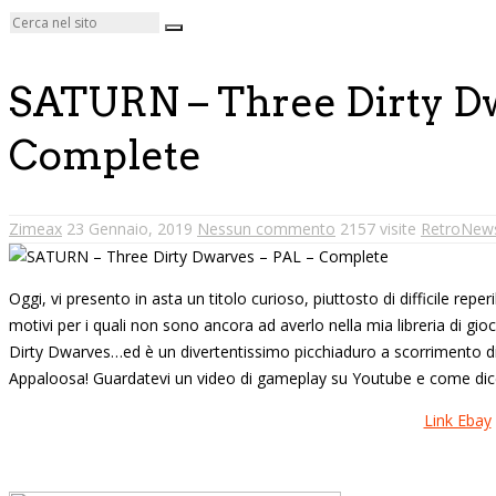
SATURN – Three Dirty Dw
Complete
Zimeax
23 Gennaio, 2019
Nessun commento
2157 visite
RetroNew
Oggi, vi presento in asta un titolo curioso, piuttosto di difficile reper
motivi per i quali non sono ancora ad averlo nella mia libreria di gi
Dirty Dwarves…ed è un divertentissimo picchiaduro a scorrimento d
Appaloosa! Guardatevi un video di gameplay su Youtube e come d
Link Ebay