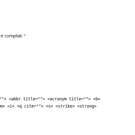
rre compilati
*
""> <abbr title=""> <acronym title=""> <b>
m> <i> <q cite=""> <s> <strike> <strong>