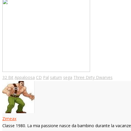
32 Bit
Appaloosa
CD
Pal
saturn
sega
Three Dirty Dwarves
Zimeax
Classe 1980. La mia passione nasce da bambino durante la vacanze n