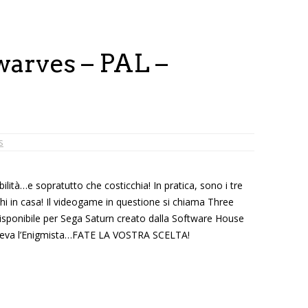
arves – PAL –
s
ibilità…e sopratutto che costicchia! In pratica, sono i tre
ochi in casa! Il videogame in questione si chiama Three
isponibile per Sega Saturn creato dalla Software House
iceva l’Enigmista…FATE LA VOSTRA SCELTA!