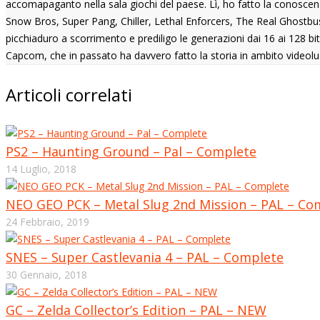
accomapaganto nella sala giochi del paese. Lì, ho fatto la conoscenza
Snow Bros, Super Pang, Chiller, Lethal Enforcers, The Real Ghostbust
picchiaduro a scorrimento e prediligo le generazioni dai 16 ai 128 b
Capcom, che in passato ha davvero fatto la storia in ambito videolu
Articoli correlati
PS2 – Haunting Ground – Pal – Complete
14 Luglio, 2018
NEO GEO PCK – Metal Slug 2nd Mission – PAL – Co
24 Febbraio, 2019
SNES – Super Castlevania 4 – PAL – Complete
30 Gennaio, 2018
GC – Zelda Collector’s Edition – PAL – NEW