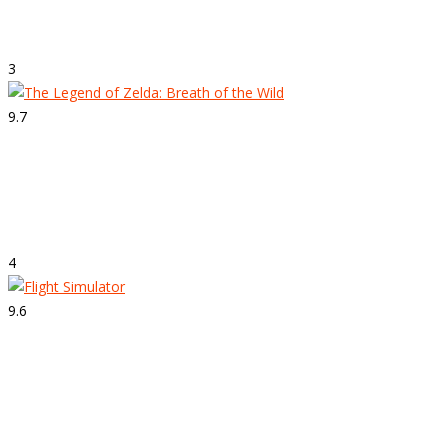
Forza Motorsport 7
3
9.7
Strepitoso
The Legend of Zelda: Breath of the Wild
4
9.6
Strepitoso
Flight Simulator