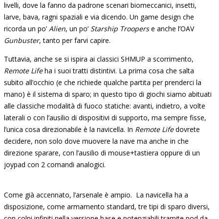
livelli, dove la fanno da padrone scenari biomeccanici, insetti,
larve, bava, ragni spaziali e via dicendo. Un game design che
ricorda un po’
Alien
, un po’
Starship Troopers
e anche l’OAV
Gunbuster
, tanto per farvi capire.
Tuttavia, anche se si ispira ai classici SHMUP a scorrimento,
Remote Life
ha i suoi tratti distintivi. La prima cosa che salta
subito all’occhio (e che richiede qualche partita per prenderci la
mano) è il sistema di sparo; in questo tipo di giochi siamo abituati
alle classiche modalità di fuoco statiche: avanti, indietro, a volte
laterali o con l’ausilio di dispositivi di supporto, ma sempre fisse,
l’unica cosa direzionabile è la navicella. In
Remote Life
dovrete
decidere, non solo dove muovere la nave ma anche in che
direzione sparare, con l’ausilio di mouse+tastiera oppure di un
joypad con 2 comandi analogici.
Come già accennato, l’arsenale è ampio. La navicella ha a
disposizione, come armamento standard, tre tipi di sparo diversi,
con colpi infiniti nella versione base e potenziabili tramite pod da