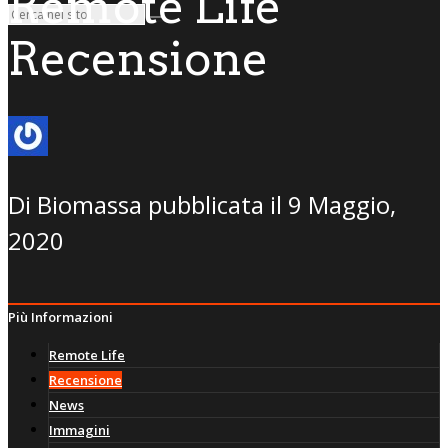
Remote Life
Recensione
Di
Biomassa
pubblicata il
9 Maggio,
2020
Più Informazioni
Remote Life
Recensione
News
Immagini