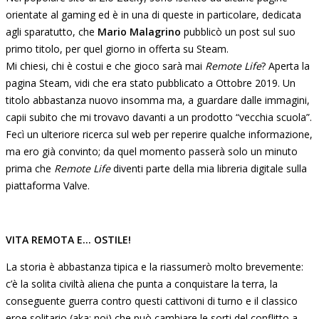
orientate al gaming ed è in una di queste in particolare, dedicata
agli sparatutto, che
Mario Malagrino
pubblicò un post sul suo
primo titolo, per quel giorno in offerta su Steam.
Mi chiesi, chi è costui e che gioco sarà mai
Remote Life
? Aperta la
pagina Steam, vidi che era stato pubblicato a Ottobre 2019. Un
titolo abbastanza nuovo insomma ma, a guardare dalle immagini,
capii subito che mi trovavo davanti a un prodotto “vecchia scuola”.
Fecì un ulteriore ricerca sul web per reperire qualche informazione,
ma ero già convinto; da quel momento passerà solo un minuto
prima che
Remote Life
diventi parte della mia libreria digitale sulla
piattaforma Valve.
VITA REMOTA E… OSTILE!
La storia è abbastanza tipica e la riassumerò molto brevemente:
c’è la solita civiltà aliena che punta a conquistare la terra, la
conseguente guerra contro questi cattivoni di turno e il classico
eroe solitario (aka: noi) che può cambiare le sorti del conflitto a