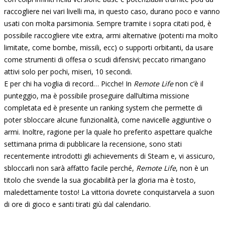
raccogliere nei vari livelli ma, in questo caso, durano poco e vanno
usati con molta parsimonia. Sempre tramite i sopra citati pod, è
possibile raccogliere vite extra, armi alternative (potenti ma molto
limitate, come bombe, missili, ecc) o supporti orbitanti, da usare
come strumenti di offesa o scudi difensivi; peccato rimangano
attivi solo per pochi, miseri, 10 secondi.
E per chi ha voglia di record… Picche! In
Remote Life
non c’è il
punteggio, ma è possibile proseguire dall’ultima missione
completata ed è presente un ranking system che permette di
poter sbloccare alcune funzionalità, come navicelle aggiuntive o
armi. Inoltre, ragione per la quale ho preferito aspettare qualche
settimana prima di pubblicare la recensione, sono stati
recentemente introdotti gli achievements di Steam e, vi assicuro,
sbloccarli non sarà affatto facile perché,
Remote Life
, non è un
titolo che svende la sua giocabilità per la gloria ma è tosto,
maledettamente tosto! La vittoria dovrete conquistarvela a suon
di ore di gioco e santi tirati giù dal calendario.