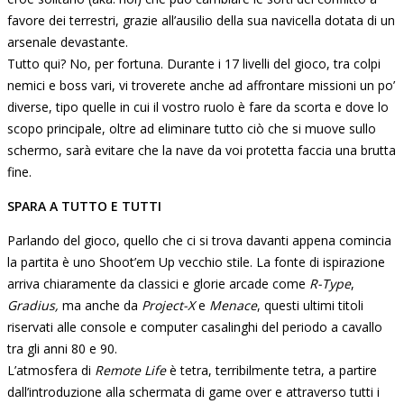
favore dei terrestri, grazie all’ausilio della sua navicella dotata di un
arsenale devastante.
Tutto qui? No, per fortuna. Durante i 17 livelli del gioco, tra colpi
nemici e boss vari, vi troverete anche ad affrontare missioni un po’
diverse, tipo quelle in cui il vostro ruolo è fare da scorta e dove lo
scopo principale, oltre ad eliminare tutto ciò che si muove sullo
schermo, sarà evitare che la nave da voi protetta faccia una brutta
fine.
SPARA A TUTTO E TUTTI
Parlando del gioco, quello che ci si trova davanti appena comincia
la partita è uno Shoot’em Up vecchio stile. La fonte di ispirazione
arriva chiaramente da classici e glorie arcade come
R-Type
,
Gradius,
ma anche da
Project-X
e
Menace
, questi ultimi titoli
riservati alle console e computer casalinghi del periodo a cavallo
tra gli anni 80 e 90.
L’atmosfera di
Remote Life
è tetra, terribilmente tetra, a partire
dall’introduzione alla schermata di game over e attraverso tutti i