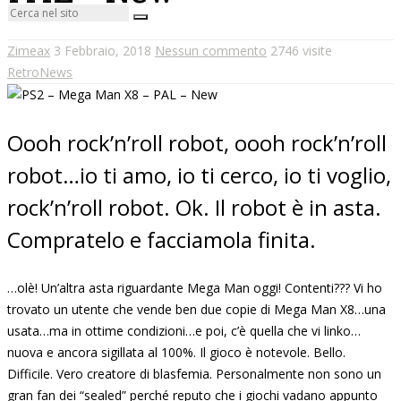
Zimeax
3 Febbraio, 2018
Nessun commento
2746 visite
RetroNews
Oooh rock’n’roll robot, oooh rock’n’roll
robot…io ti amo, io ti cerco, io ti voglio,
rock’n’roll robot. Ok. Il robot è in asta.
Compratelo e facciamola finita.
…olè! Un’altra asta riguardante Mega Man oggi! Contenti??? Vi ho
trovato un utente che vende ben due copie di Mega Man X8…una
usata…ma in ottime condizioni…e poi, c’è quella che vi linko…
nuova e ancora sigillata al 100%. Il gioco è notevole. Bello.
Difficile. Vero creatore di blasfemia. Personalmente non sono un
gran fan dei “sealed” perché reputo che i giochi vadano appunto