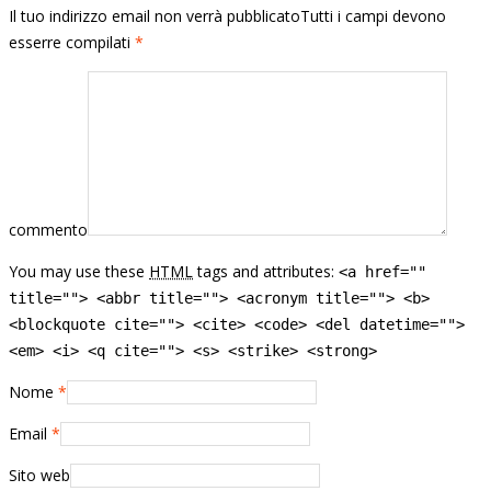
Il tuo indirizzo email non verrà pubblicatoTutti i campi devono
esserre compilati
*
commento
You may use these
HTML
tags and attributes:
<a href=""
title=""> <abbr title=""> <acronym title=""> <b>
<blockquote cite=""> <cite> <code> <del datetime="">
<em> <i> <q cite=""> <s> <strike> <strong>
Nome
*
Email
*
Sito web