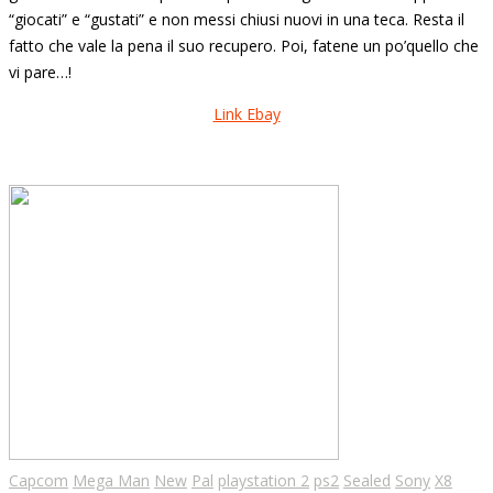
“giocati” e “gustati” e non messi chiusi nuovi in una teca. Resta il
fatto che vale la pena il suo recupero. Poi, fatene un po’quello che
vi pare…!
Link Ebay
Capcom
Mega Man
New
Pal
playstation 2
ps2
Sealed
Sony
X8