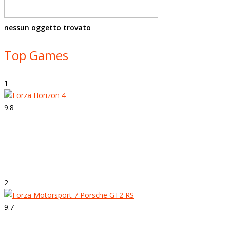
nessun oggetto trovato
Top Games
1
9.8
Strepitoso
Forza Horizon 4
2
9.7