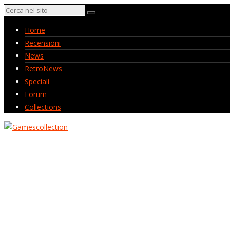
Home
Recensioni
News
RetroNews
Speciali
Forum
Collections
Home
Recensioni
News
RetroNews
Speciali
Forum
Collections