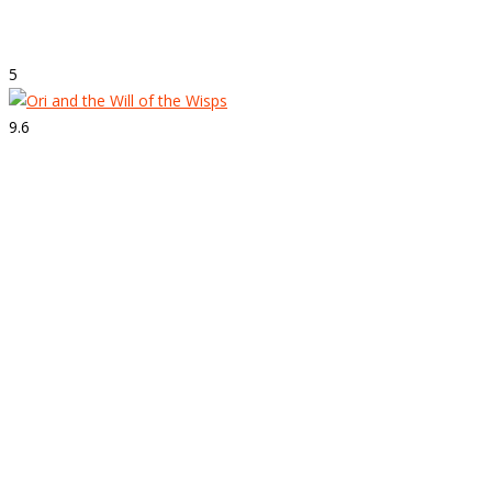
Gears 5
5
9.6
Strepitoso
Ori and the Will of the Wisps