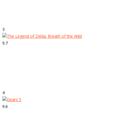
Strepitoso
Forza Motorsport 7
3
9.7
Strepitoso
The Legend of Zelda: Breath of the
Wild
4
9.6
Strepitoso