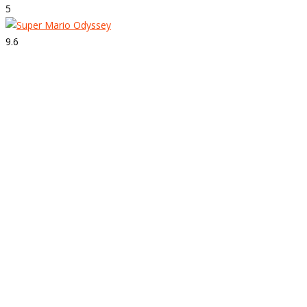
5
9.6
Strepitoso
Super Mario Odyssey