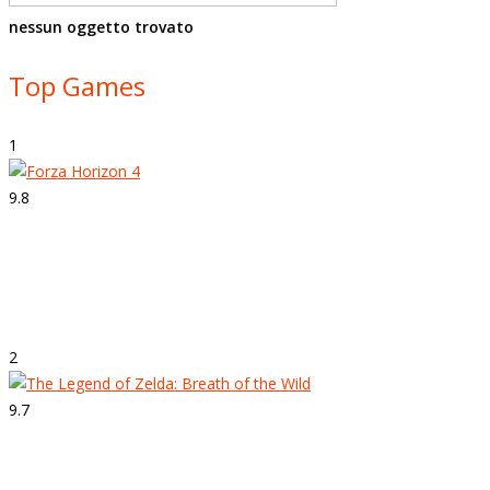
nessun oggetto trovato
Top Games
1
9.8
Strepitoso
Forza Horizon 4
2
9.7
Strepitoso