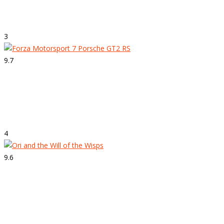
The Legend of Zelda: Breath of the Wild
3
9.7
Strepitoso
Forza Motorsport 7
4
9.6
Strepitoso
Ori and the Will of the Wisps