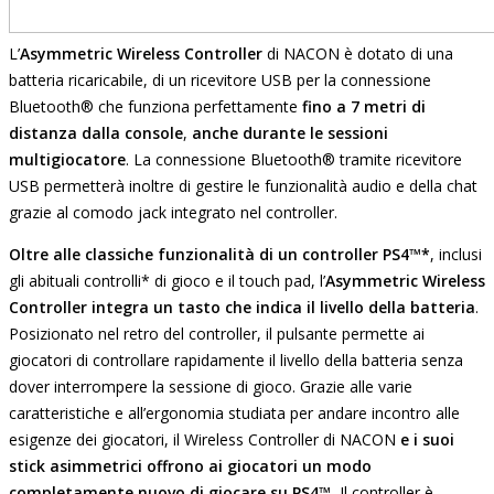
L’
Asymmetric Wireless Controller
di NACON è dotato di una
batteria ricaricabile, di un ricevitore USB per la connessione
Bluetooth® che funziona perfettamente
fino a 7 metri di
distanza dalla console
,
anche durante le sessioni
multigiocatore
. La connessione Bluetooth® tramite ricevitore
USB permetterà inoltre di gestire le funzionalità audio e della chat
grazie al comodo jack integrato nel controller.
Oltre alle classiche funzionalità di un controller
PS4
™*
, inclusi
gli abituali controlli* di gioco e il touch pad, l’
Asymmetric Wireless
Controller
integra un tasto che indica il livello della batteria
.
Posizionato nel retro del controller, il pulsante permette ai
giocatori di controllare rapidamente il livello della batteria senza
dover interrompere la sessione di gioco. Grazie alle varie
caratteristiche e all’ergonomia studiata per andare incontro alle
esigenze dei giocatori, il Wireless Controller di NACON
e i suoi
stick asimmetrici offrono ai giocatori un modo
completamente nuovo di giocare su
PS4
™.
Il controller è