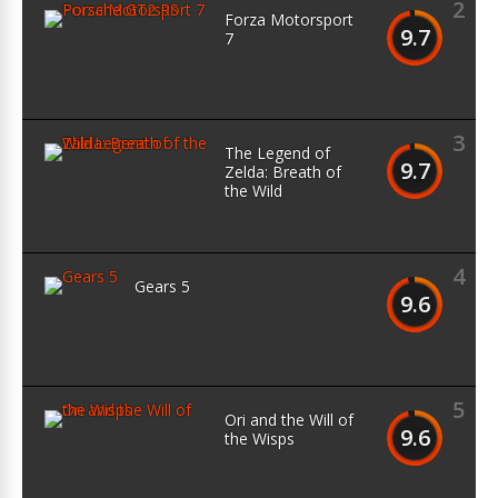
2
Forza Motorsport
9.7
7
3
The Legend of
9.7
Zelda: Breath of
the Wild
4
Gears 5
9.6
5
Ori and the Will of
9.6
the Wisps