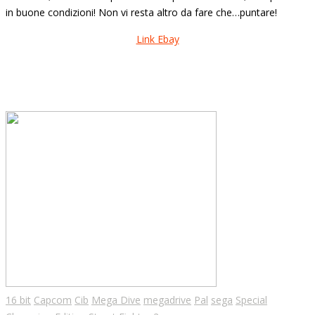
in buone condizioni! Non vi resta altro da fare che…puntare!
Link Ebay
16 bit
Capcom
Cib
Mega Dive
megadrive
Pal
sega
Special