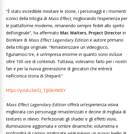
“È stato incredibile rivisitare le storie, i personaggi e i momenti
iconici della trilogia di
Mass Effect
, migliorando l’esperienza per
le piattaforme moderne, rimanendo sempre fedeli allo spirito
dell’originale”, ha affermato
Mac Walters
,
Project Director
in
BioWare di
Mass Effect Legendary Edition
e autore primario
della trilogia originale. “Rimasterizzare un videogioco,
figuriamoci tre, è un’impresa enorme in quanto sono incluse
oltre 100 ore di contenuti. Tuttavia, volevamo farlo per i nostri
fan e per la nuova generazione di giocatori che entrerà
nell’iconica storia di Shepard.”
https://youtu.be/Q_TJJGkHWBY
Mass Effect Legendary Edition
offrirà un’esperienza visiva
migliorata con personaggi rimasterizzati e decine di migliaia di
textures in rilievo. Perfezionati gli shader e gli effetti visivi,
illuminazione aggiornata e ombre dinamiche; volumetria e
profondità di campo migliorate aggiungono un nuovo livello di