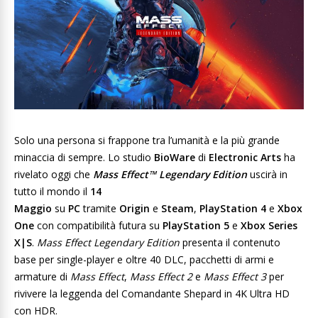
Solo una persona si frappone tra l’umanità e la più grande
minaccia di sempre. Lo studio
BioWare
di
Electronic Arts
ha
rivelato oggi che
Mass Effect™ Legendary Edition
uscirà in
tutto il mondo il
14
Maggio
su
PC
tramite
Origin
e
Steam
,
PlayStation 4
e
Xbox
One
con compatibilità futura su
PlayStation 5
e
Xbox Series
X|S
.
Mass Effect Legendary Edition
presenta il contenuto
base per single-player e oltre 40 DLC, pacchetti di armi e
armature di
Mass Effect
,
Mass Effect 2
e
Mass Effect 3
per
rivivere la leggenda del Comandante Shepard in 4K Ultra HD
con HDR.