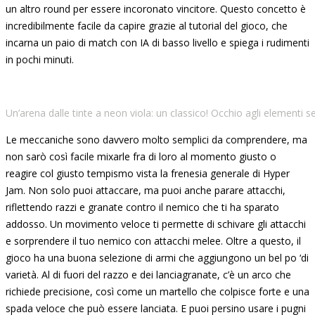
un altro round per essere incoronato vincitore. Questo concetto è
incredibilmente facile da capire grazie al tutorial del gioco, che
incarna un paio di match con IA di basso livello e spiega i rudimenti
in pochi minuti.
Un’arena dalle tinte a neon viola: un classico! Occhio agli elementi
Le meccaniche sono davvero molto semplici da comprendere, ma
non sarò così facile mixarle fra di loro al momento giusto o
reagire col giusto tempismo vista la frenesia generale di Hyper
Jam. Non solo puoi attaccare, ma puoi anche parare attacchi,
riflettendo razzi e granate contro il nemico che ti ha sparato
addosso. Un movimento veloce ti permette di schivare gli attacchi
e sorprendere il tuo nemico con attacchi melee. Oltre a questo, il
gioco ha una buona selezione di armi che aggiungono un bel po ‘di
varietà. Al di fuori del razzo e dei lanciagranate, c’è un arco che
richiede precisione, così come un martello che colpisce forte e una
spada veloce che può essere lanciata. E puoi persino usare i pugni