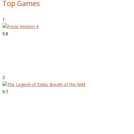
Top Games
1
9.8
Strepitoso
Forza Horizon 4
2
9.7
Strepitoso
The Legend of Zelda: Breath of the Wild