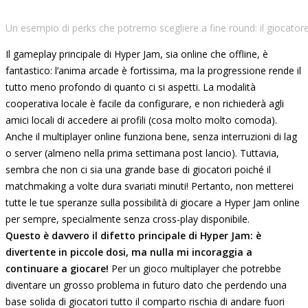
Un esempio di perks che potremo scegliere a fine round: il giocatore
Il gameplay principale di Hyper Jam, sia online che offline, è
fantastico: l’anima arcade è fortissima, ma la progressione rende il
tutto meno profondo di quanto ci si aspetti. La modalità
cooperativa locale è facile da configurare, e non richiederà agli
amici locali di accedere ai profili (cosa molto molto comoda).
Anche il multiplayer online funziona bene, senza interruzioni di lag
o server (almeno nella prima settimana post lancio). Tuttavia,
sembra che non ci sia una grande base di giocatori poiché il
matchmaking a volte dura svariati minuti! Pertanto, non metterei
tutte le tue speranze sulla possibilità di giocare a Hyper Jam online
per sempre, specialmente senza cross-play disponibile.
Questo è davvero il difetto principale di Hyper Jam: è
divertente in piccole dosi, ma nulla mi incoraggia a
continuare a giocare!
Per un gioco multiplayer che potrebbe
diventare un grosso problema in futuro dato che perdendo una
base solida di giocatori tutto il comparto rischia di andare fuori