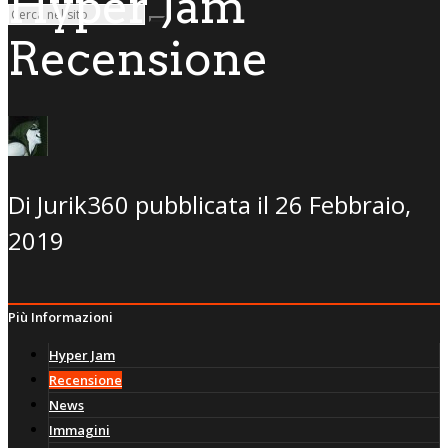
Hyper Jam
Recensione
Di
Jurik360
pubblicata il
26 Febbraio,
2019
Più Informazioni
Hyper Jam
Recensione
News
Immagini