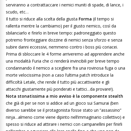
serviranno a contrattaccare i nemici muniti di spade, di lance, i
scudo, etc…
Il tutto si riduce alla scelta della giusta
Forma
(il tempo si
rallenta mentre la cambiamo) per il giusto nemico, così da
sbilanciarlo e finirlo in breve tempo: padroneggiato questo
potremo fronteggiare dozzine di nemici senza sforzo e senza
subire danni eccessivi, nemmeno contro i boss più coriacei.
Prima di sbloccare le 4 forme arriveremo ad apprendere anche
una modalità Furia che ci renderà invincibili per breve tempo
condannando il nemico a scegliere fra una rovinosa fuga o una
morte velocissima (non a caso l’ultima patch introduce la
difficoltà Letale, che rende il tutto più accattivante e gli
attacchi giustamente più ponderati e tattici…da provare!).
Nota stonatissima a mio avviso è la componente stealth
che già di per se non si addice ad un gioco sui Samurai (ben
diverso sarebbe se il protagonista fosse stato un “assassino”
ninja…almeno come viene dipinto nell’immaginario collettivo) e
spesso si riduce ad attirare i nemici con campanellini per finirli