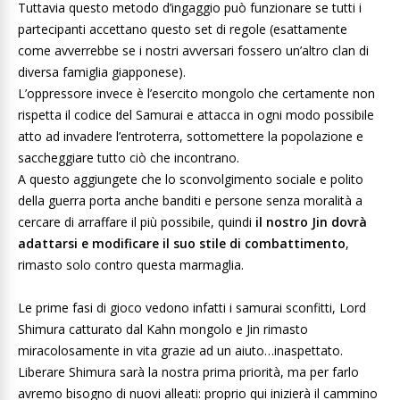
Tuttavia questo metodo d’ingaggio può funzionare se tutti i
partecipanti accettano questo set di regole (esattamente
come avverrebbe se i nostri avversari fossero un’altro clan di
diversa famiglia giapponese).
L’oppressore invece è l’esercito mongolo che certamente non
rispetta il codice del Samurai e attacca in ogni modo possibile
atto ad invadere l’entroterra, sottomettere la popolazione e
saccheggiare tutto ciò che incontrano.
A questo aggiungete che lo sconvolgimento sociale e polito
della guerra porta anche banditi e persone senza moralità a
cercare di arraffare il più possibile, quindi
il nostro Jin dovrà
adattarsi e modificare il suo stile di combattimento
,
rimasto solo contro questa marmaglia.
Le prime fasi di gioco vedono infatti i samurai sconfitti, Lord
Shimura catturato dal Kahn mongolo e Jin rimasto
miracolosamente in vita grazie ad un aiuto…inaspettato.
Liberare Shimura sarà la nostra prima priorità, ma per farlo
avremo bisogno di nuovi alleati: proprio qui inizierà il cammino