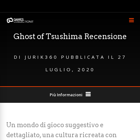
Ghost of Tsushima Recensione
DI
JURIK360
PUBBLICATA IL
27
LUGLIO, 2020
Più Informazioni
Un mondo di gioco suggestivo e
dettagliato, una cultura ricreata con