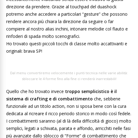
direzione da prendere. Grazie al touchpad del duashock
potremo anche accedere a particolari “gesture” che possono
rendere ancora più chiara la direzione da seguire o far
compiere al nostro alias inchini, intonare melodie col flauto e
rinfoderi di spada molto scenografici.
Ho trovato questi piccoli tocchi di classe molto accattivanti e
originali: brava SP!
Dal menu convertiremo velocemente i punti tecnica nelle varie abilità:
sbloccare le 4 forme fino alla fine ci renderà inarrestabili!
Quello che ho trovato invece
troppo semplicistico è il
sistema di crafting e di combattimento
che, sebbene
funzionale ad un titolo action, non si sposa bene con la cura
dedicata al ricreare il ricco periodo storico in modo così fedele.
I combattimenti saranno (al di là della difficoltà di gioco) molto
semplici, legati a schivata, parata e affondo, arricchiti nelle fasi
più avanzate dallo sblocco di “Forme” di combattimento che