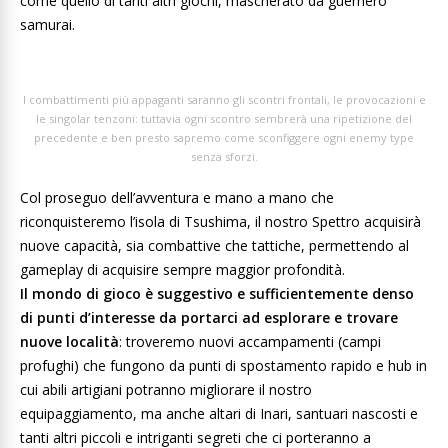
come quello di tanti altri giochi, mascherato da guerriero
samurai.
I combattimenti più appaganti saranno gli scontri frontali, le provocazioni e
le singolar tenzoni: tuttavia ogni scontro sembrerà una ripetizione del
precedente e ben presto sapremo come sconfiggere ogni enemy type
senza sforzi.
Col proseguo dell’avventura e mano a mano che
riconquisteremo l’isola di Tsushima, il nostro Spettro acquisirà
nuove capacità, sia combattive che tattiche, permettendo al
gameplay di acquisire sempre maggior profondità.
Il mondo di gioco è suggestivo e sufficientemente denso
di punti d’interesse da portarci ad esplorare e trovare
nuove località
: troveremo nuovi accampamenti (campi
profughi) che fungono da punti di spostamento rapido e hub in
cui abili artigiani potranno migliorare il nostro
equipaggiamento, ma anche altari di Inari, santuari nascosti e
tanti altri piccoli e intriganti segreti che ci porteranno a