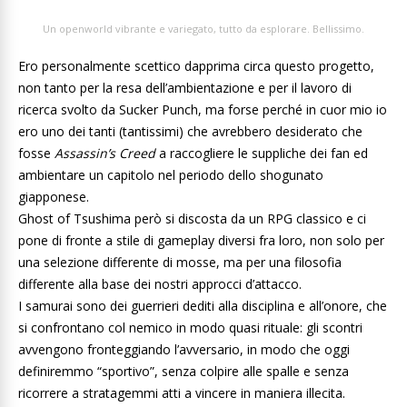
Un openworld vibrante e variegato, tutto da esplorare. Bellissimo.
Ero personalmente scettico dapprima circa questo progetto,
non tanto per la resa dell’ambientazione e per il lavoro di
ricerca svolto da Sucker Punch, ma forse perché in cuor mio io
ero uno dei tanti (tantissimi) che avrebbero desiderato che
fosse
Assassin’s Creed
a raccogliere le suppliche dei fan ed
ambientare un capitolo nel periodo dello shogunato
giapponese.
Ghost of Tsushima però si discosta da un RPG classico e ci
pone di fronte a stile di gameplay diversi fra loro, non solo per
una selezione differente di mosse, ma per una filosofia
differente alla base dei nostri approcci d’attacco.
I samurai sono dei guerrieri dediti alla disciplina e all’onore, che
si confrontano col nemico in modo quasi rituale: gli scontri
avvengono fronteggiando l’avversario, in modo che oggi
definiremmo “sportivo”, senza colpire alle spalle e senza
ricorrere a stratagemmi atti a vincere in maniera illecita.