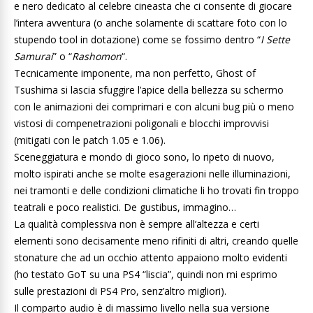
e nero dedicato al celebre cineasta che ci consente di giocare
l’intera avventura (o anche solamente di scattare foto con lo
stupendo tool in dotazione) come se fossimo dentro “
I Sette
Samurai
” o “
Rashomon
“.
Tecnicamente imponente, ma non perfetto, Ghost of
Tsushima si lascia sfuggire l’apice della bellezza su schermo
con le animazioni dei comprimari e con alcuni bug più o meno
vistosi di compenetrazioni poligonali e blocchi improvvisi
(mitigati con le patch 1.05 e 1.06).
Sceneggiatura e mondo di gioco sono, lo ripeto di nuovo,
molto ispirati anche se molte esagerazioni nelle illuminazioni,
nei tramonti e delle condizioni climatiche li ho trovati fin troppo
teatrali e poco realistici. De gustibus, immagino…
La qualità complessiva non è sempre all’altezza e certi
elementi sono decisamente meno rifiniti di altri, creando quelle
stonature che ad un occhio attento appaiono molto evidenti
(ho testato GoT su una PS4 “liscia”, quindi non mi esprimo
sulle prestazioni di PS4 Pro, senz’altro migliori).
Il comparto audio è di massimo livello nella sua versione