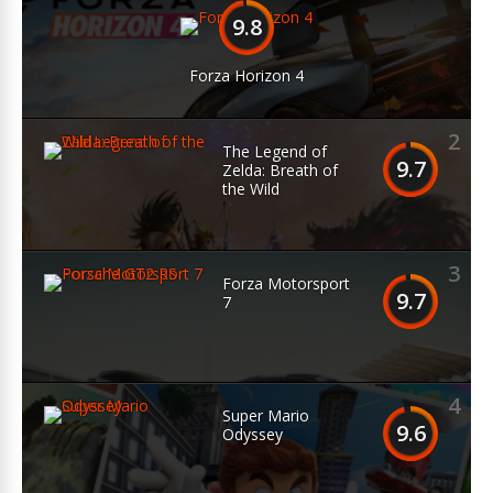
9.8
Forza Horizon 4
2
The Legend of
9.7
Zelda: Breath of
the Wild
3
Forza Motorsport
9.7
7
4
Super Mario
9.6
Odyssey