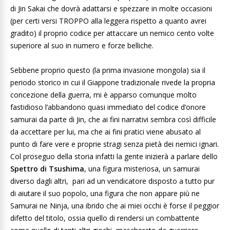
di Jin Sakai che dovrà adattarsi e spezzare in molte occasioni
(per certi versi TROPPO alla leggera rispetto a quanto avrei
gradito) il proprio codice per attaccare un nemico cento volte
superiore al suo in numero e forze belliche.
Sebbene proprio questo (la prima invasione mongola) sia il
periodo storico in cui il Giappone tradizionale rivede la propria
concezione della guerra, mi è apparso comunque molto
fastidioso l’abbandono quasi immediato del codice d’onore
samurai da parte di Jin, che ai fini narrativi sembra così difficile
da accettare per lui, ma che ai fini pratici viene abusato al
punto di fare vere e proprie stragi senza pietà dei nemici ignari.
Col proseguo della storia infatti la gente inizierà a parlare dello
Spettro di Tsushima
, una figura misteriosa, un samurai
diverso dagli altri, pari ad un vendicatore disposto a tutto pur
di aiutare il suo popolo, una figura che non appare più ne
Samurai ne Ninja, una ibrido che ai miei occhi è forse il peggior
difetto del titolo, ossia quello di rendersi un combattente