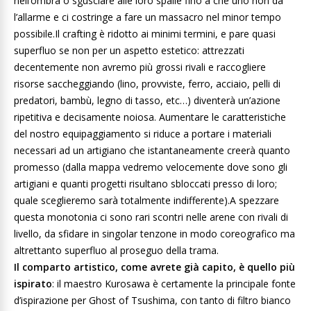
nell’ombra o sgusciare alle loro spalle fino a che uno non da
l’allarme e ci costringe a fare un massacro nel minor tempo
possibile.Il crafting è ridotto ai minimi termini, e pare quasi
superfluo se non per un aspetto estetico: attrezzati
decentemente non avremo più grossi rivali e raccogliere
risorse saccheggiando (lino, provviste, ferro, acciaio, pelli di
predatori, bambù, legno di tasso, etc…) diventerà un’azione
ripetitiva e decisamente noiosa. Aumentare le caratteristiche
del nostro equipaggiamento si riduce a portare i materiali
necessari ad un artigiano che istantaneamente creerà quanto
promesso (dalla mappa vedremo velocemente dove sono gli
artigiani e quanti progetti risultano sbloccati presso di loro;
quale sceglieremo sarà totalmente indifferente).A spezzare
questa monotonia ci sono rari scontri nelle arene con rivali di
livello, da sfidare in singolar tenzone in modo coreografico ma
altrettanto superfluo al proseguo della trama.
Il comparto artistico, come avrete già capito, è quello più
ispirato
: il maestro Kurosawa è certamente la principale fonte
d’ispirazione per Ghost of Tsushima, con tanto di filtro bianco