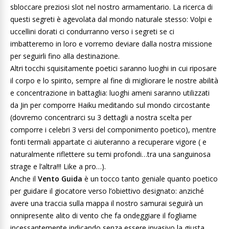
sbloccare preziosi slot nel nostro armamentario. La ricerca di
questi segreti è agevolata dal mondo naturale stesso: Volpi e
uccellini dorati ci condurranno verso i segreti se ci
imbatteremo in loro e vorremo deviare dalla nostra missione
per seguirli fino alla destinazione.
Altri tocchi squisitamente poetici saranno luoghi in cui riposare
il corpo e lo spirito, sempre al fine di migliorare le nostre abilità
e concentrazione in battaglia: luoghi ameni saranno utilizzati
da Jin per comporre Haiku meditando sul mondo circostante
(dovremo concentrarci su 3 dettagli a nostra scelta per
comporre i celebri 3 versi del componimento poetico), mentre
fonti termali appartate ci aiuteranno a recuperare vigore ( e
naturalmente riflettere su temi profondi…tra una sanguinosa
strage e l’altra!!! Like a pro…).
Anche il
Vento Guida
è un tocco tanto geniale quanto poetico
per guidare il giocatore verso l’obiettivo designato: anziché
avere una traccia sulla mappa il nostro samurai seguirà un
onnipresente alito di vento che fa ondeggiare il fogliame
incessantemente indicando senza essere invasivo la giusta