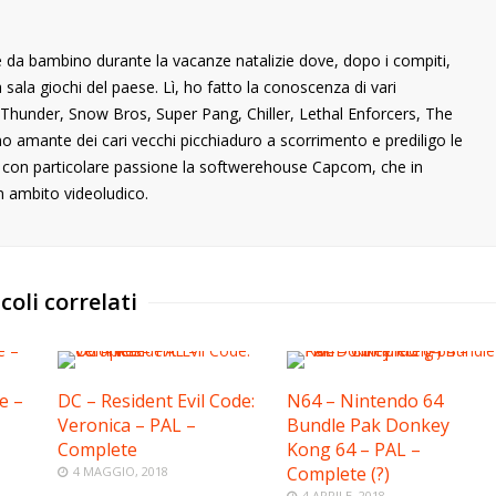
 da bambino durante la vacanze natalizie dove, dopo i compiti,
ala giochi del paese. Lì, ho fatto la conoscenza di vari
ng Thunder, Snow Bros, Super Pang, Chiller, Lethal Enforcers, The
ono amante dei cari vecchi picchiaduro a scorrimento e prediligo le
o con particolare passione la softwerehouse Capcom, che in
n ambito videoludico.
coli correlati
e –
DC – Resident Evil Code:
N64 – Nintendo 64
Veronica – PAL –
Bundle Pak Donkey
Complete
Kong 64 – PAL –
Complete (?)
4 MAGGIO, 2018
4 APRILE, 2018