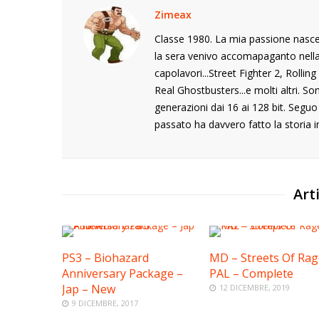
Zimeax
Classe 1980. La mia passione nasce
la sera venivo accomapaganto nella s
capolavori...Street Fighter 2, Rolli
Real Ghostbusters...e molti altri. S
generazioni dai 16 ai 128 bit. Segu
passato ha davvero fatto la storia i
Arti
PS3 – Biohazard
MD – Streets Of Rag
Anniversary Package –
PAL – Complete
Jap – New
12 DICEMBRE, 2019
9 DICEMBRE, 2017