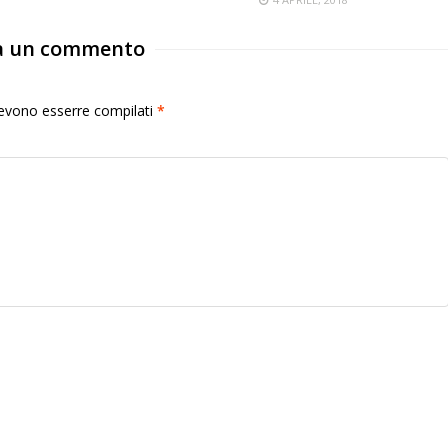
a un commento
 devono esserre compilati
*