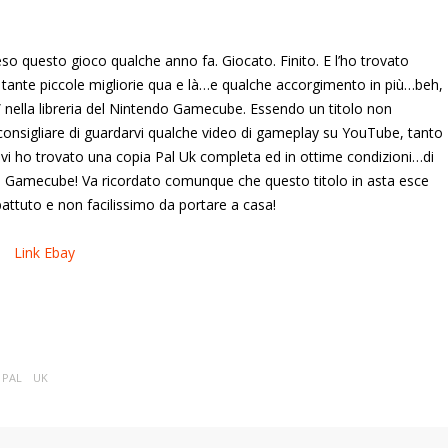
o questo gioco qualche anno fa. Giocato. Finito. E l’ho trovato
 tante piccole migliorie qua e là…e qualche accorgimento in più…beh,
 nella libreria del Nintendo Gamecube. Essendo un titolo non
onsigliare di guardarvi qualche video di gameplay su YouTube, tanto
a vi ho trovato una copia Pal Uk completa ed in ottime condizioni…di
do Gamecube! Va ricordato comunque che questo titolo in asta esce
ttuto e non facilissimo da portare a casa!
Link Ebay
PAL
UK