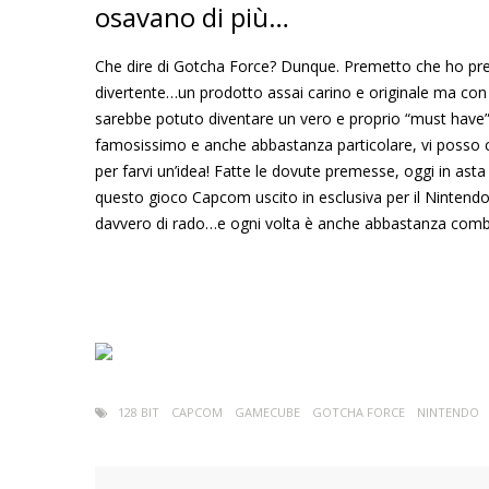
osavano di più…
Che dire di Gotcha Force? Dunque. Premetto che ho pres
divertente…un prodotto assai carino e originale ma con
sarebbe potuto diventare un vero e proprio “must have”
famosissimo e anche abbastanza particolare, vi posso c
per farvi un’idea! Fatte le dovute premesse, oggi in ast
questo gioco Capcom uscito in esclusiva per il Ninten
davvero di rado…e ogni volta è anche abbastanza comba
128 BIT
CAPCOM
GAMECUBE
GOTCHA FORCE
NINTENDO