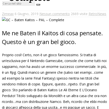
Zimeax
6 Giugno, 2019
Nessun commento
2669 visite
RetroNews
Me ne Baten il Kaitos di cosa pensate.
Questo è un gran bel gioco.
Proprio così! Certo, non è un gioco famosissimo. Si tratta di
un’esclusiva per il Nintendo Gamecube, console che come tutti noi
sappiamo, non ha avuto un enorme successo commerciale. In più,
è un Rpg. Quindi manco un genere che (salvo rari esempi…come
ad esempio la serie Final Fantasy) spesso rientra nei titoli che
vendono milioni di copie. Eppure, questo…ripeto. E’un gran bel
gioco. Sto parlando di Baten Kaitos Le Ali Eterne E L’Oceano
Perduto! Titolo sviluppato da Monolith e un altra casa che ora non
ricordo…ma con distribuzione Namco. Beh, ricordo che ebbi modo
di giocarci all’epoca della sua uscita…e mi piacque un sacco. E