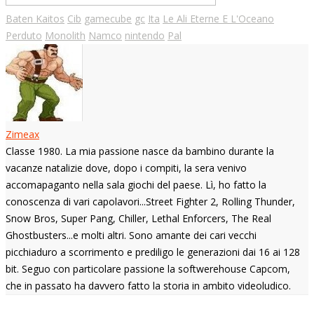
Baten Kaitos
Cib
gamecube
gc
Ita
Le Ali Eterne E L'Oceano
Perduto
Monolith
Namco
nintendo
Pal
Zimeax
Classe 1980. La mia passione nasce da bambino durante la
vacanze natalizie dove, dopo i compiti, la sera venivo
accomapaganto nella sala giochi del paese. Lì, ho fatto la
conoscenza di vari capolavori...Street Fighter 2, Rolling Thunder,
Snow Bros, Super Pang, Chiller, Lethal Enforcers, The Real
Ghostbusters...e molti altri. Sono amante dei cari vecchi
picchiaduro a scorrimento e prediligo le generazioni dai 16 ai 128
bit. Seguo con particolare passione la softwerehouse Capcom,
che in passato ha davvero fatto la storia in ambito videoludico.