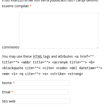
Il tuo indirizzo email non verrà pubblicatoTutti i campi devono
esserre compilati
*
commento
You may use these
HTML
tags and attributes:
<a href=""
title=""> <abbr title=""> <acronym title=""> <b>
<blockquote cite=""> <cite> <code> <del datetime="">
<em> <i> <q cite=""> <s> <strike> <strong>
Nome
*
Email
*
Sito web